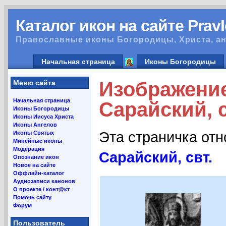
Каталог икон на сайте Prav
Православные иконы Богородицы, Христа, ан
Начальная страница
Иконы Богородицы
Изображени
Меню сайта
Начальная страница
Сарайский, с
Иконы Богородицы
Иконы Иисуса Христа
Иконы Ангелов
Эта страничка от
Иконы Святых
Минейные иконы
Модерация
Сарайский, свт.
Опознание икон
Новое на сайте
Оффлайн-каталог
Аудиозаписи канонов
О проекте / конт@кт
Помочь сайту
Форум
Пользователь