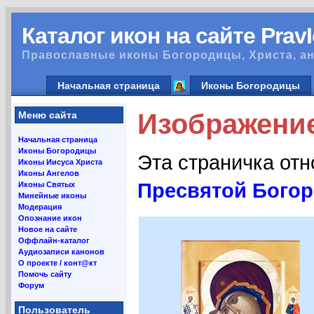
Каталог икон на сайте Prav
Православные иконы Богородицы, Христа, ан
Начальная страница
Иконы Богородицы
Изображение
Меню сайта
Начальная страница
Иконы Богородицы
Эта страничка от
Иконы Иисуса Христа
Иконы Ангелов
Пресвятой Бого
Иконы Святых
Минейные иконы
Модерация
Опознание икон
Новое на сайте
Оффлайн-каталог
Аудиозаписи канонов
О проекте / конт@кт
Помочь сайту
Форум
Пользователь