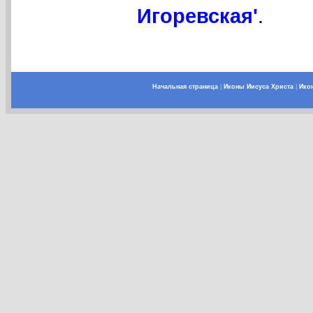
Игоревская'
.
Начальная страница
|
Иконы Иисуса Христа
|
Ико