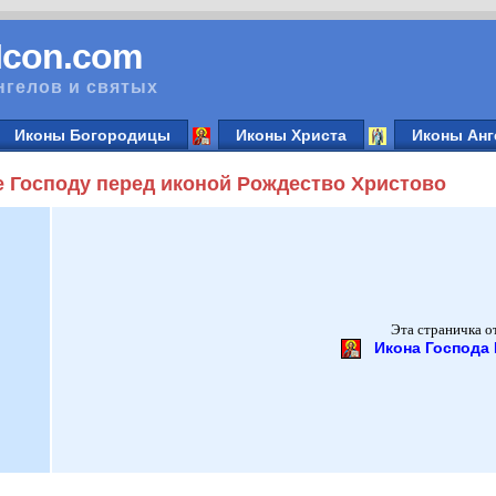
vIcon.com
нгелов и святых
Иконы Богородицы
Иконы Христа
Иконы Анг
е Господу перед иконой Рождество Христово
Эта страничка о
Икона Господа