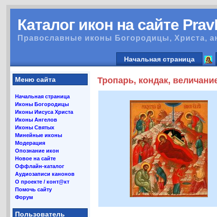
Каталог икон на сайте Pra
Православные иконы Богородицы, Христа, а
Начальная страница
Меню сайта
Тропарь, кондак, величани
Начальная страница
Иконы Богородицы
Иконы Иисуса Христа
Иконы Ангелов
Иконы Святых
Минейные иконы
Модерация
Опознание икон
Новое на сайте
Оффлайн-каталог
Аудиозаписи канонов
О проекте / конт@кт
Помочь сайту
Форум
Пользователь