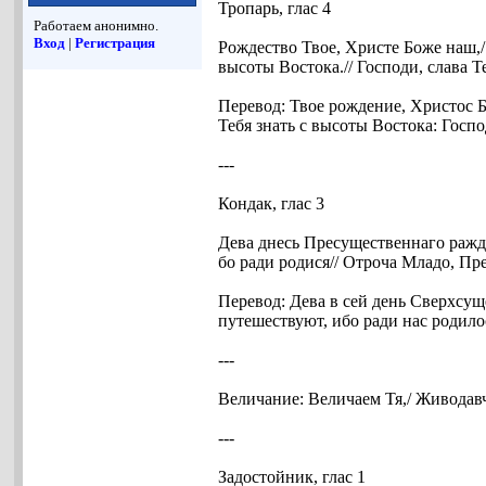
Тропарь, глас 4
Работаем анонимно.
Вход
|
Регистрация
Рождество Твое, Христе Боже наш,/ 
высоты Востока.// Господи, слава Т
Перевод: Твое рождение, Христос Б
Тебя знать с высоты Востока: Госпо
---
Кондак, глас 3
Дева днесь Пресущественнаго ражда
бо ради родися// Отроча Младо, Пр
Перевод: Дева в сей день Сверхсущ
путешествуют, ибо ради нас родило
---
Величание: Величаем Тя,/ Живодав
---
Задостойник, глас 1