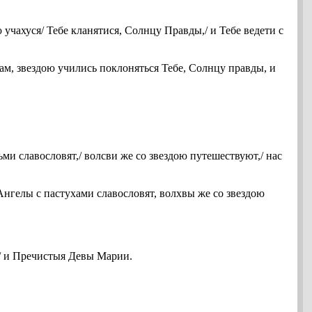
 учахуся/ Тебе кланятися, Солнцу Правды,/ и Тебе ведети с
ам, звездою учились поклоняться Тебе, Солнцу правды, и
ми славословят,/ волсви же со звездою путешествуют,/ нас
нгелы с пастухами славословят, волхвы же со звездою
// и Пречистыя Девы Марии.