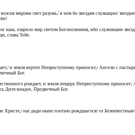
возсия мирови свет разума,/ в нем бо звездам служащии/ звездою
ебе!
ог наш, озарило мир светом Богопознания, ибо служившие звезд
ди, слава Тебе.
ет,/ и земля вертеп Неприступному приносит,/ Ангели с пастырь
евечный Бог.
ественного рождает, и земля пещеру Неприступному приносит; А
сь Дитя младое, Предвечный Бог.
че Христе,/ нас ради ныне плотию рождшагося/ от Безневестныя