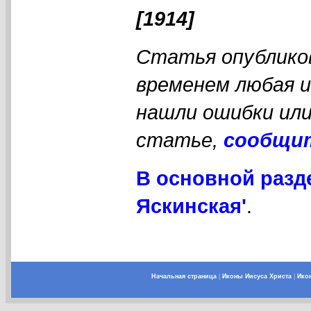
[1914]
Статья опубликов
временем любая 
нашли ошибки или
статье,
сообщи
В основной разд
Яскинская'
.
Начальная страница
|
Иконы Иисуса Христа
|
Ико