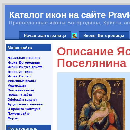
Каталог икон на сайте Prav
Православные иконы Богородицы, Христа, ан
Начальная страница
Иконы Богородицы
Описание Яс
Меню сайта
Начальная страница
Поселянина
Иконы Богородицы
Иконы Иисуса Христа
Иконы Ангелов
Иконы Святых
Минейные иконы
Модерация
Опознание икон
Новое на сайте
Оффлайн-каталог
Аудиозаписи канонов
О проекте / конт@кт
Помочь сайту
Форум
Пользователь