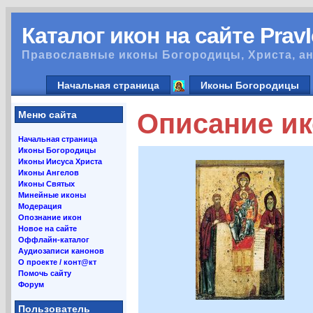
Каталог икон на сайте Prav
Православные иконы Богородицы, Христа, ан
Начальная страница
Иконы Богородицы
Описание ик
Меню сайта
Начальная страница
Иконы Богородицы
Иконы Иисуса Христа
Иконы Ангелов
Иконы Святых
Минейные иконы
Модерация
Опознание икон
Новое на сайте
Оффлайн-каталог
Аудиозаписи канонов
О проекте / конт@кт
Помочь сайту
Форум
Пользователь