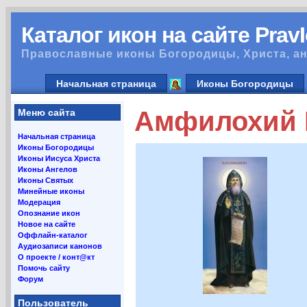
Каталог икон на сайте Prav
Православные иконы Богородицы, Христа, ан
Начальная страница
Иконы Богородицы
Амфилохий П
Меню сайта
Начальная страница
Иконы Богородицы
Иконы Иисуса Христа
Иконы Ангелов
Иконы Святых
Минейные иконы
Модерация
Опознание икон
Новое на сайте
Оффлайн-каталог
Аудиозаписи канонов
О проекте / конт@кт
Помочь сайту
Форум
Пользователь