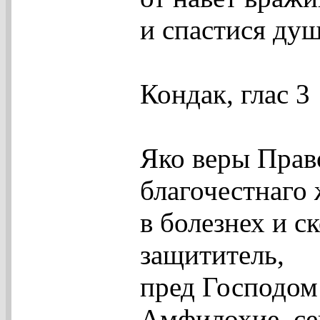
и спастися ду
Кондак, глас 3
Яко веры Прав
благочестнаго 
в болезнех и 
защититель,
пред Господом
Амфилохие, се