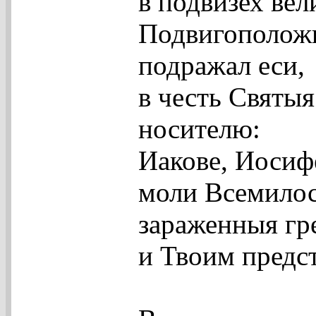
в подвизех ве
Подвигоположн
подражал еси,
в честь Святы
носителю:
Иакове, Иосиф
моли Всемилос
зараженныя гр
и Твоим предс