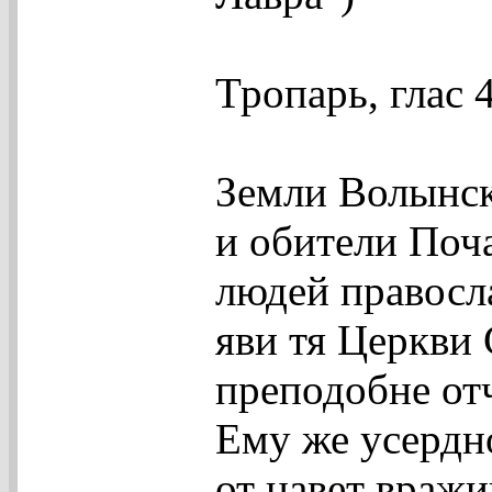
Тропарь, глас 
Земли Волынск
и обители Поч
людей правосл
яви тя Церкви 
преподобне от
Ему же усердн
от навет вражи