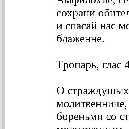
сохрани обител
и спасай нас м
блаженне.
Тропарь, глас 
О страждущых
молитвенниче,
бореньми со с