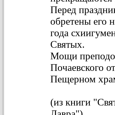
Перед праздни
обретены его 
года схиигуме
Святых.
Мощи преподо
Почаевского о
Пещерном храм
(из книги "Свя
Лавра")