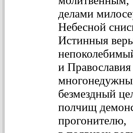
молитвенным,
делами милос
Небесной снис
Истинныя веры
непоколебимы
и Православия
многонедужны
безмездный це
полчищ демон
прогонителю,