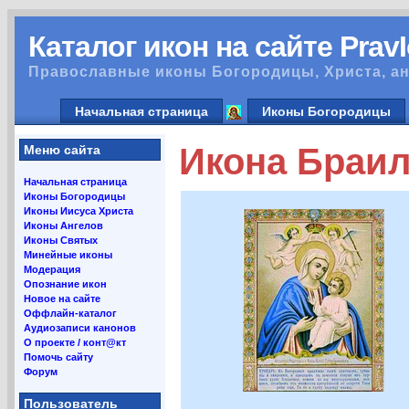
Каталог икон на сайте Prav
Православные иконы Богородицы, Христа, ан
Начальная страница
Иконы Богородицы
Икона Браил
Меню сайта
Начальная страница
Иконы Богородицы
Иконы Иисуса Христа
Иконы Ангелов
Иконы Святых
Минейные иконы
Модерация
Опознание икон
Новое на сайте
Оффлайн-каталог
Аудиозаписи канонов
О проекте / конт@кт
Помочь сайту
Форум
Пользователь