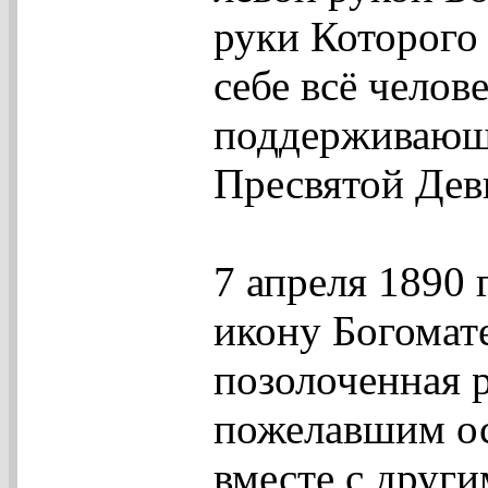
руки Которого 
себе всё челов
поддерживающи
Пресвятой Дев
7 апреля 1890
икону Богомат
позолоченная 
пожелавшим ос
вместе с други