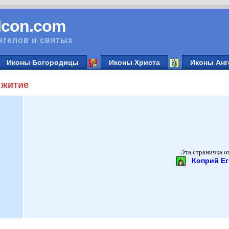
vIcon.com
нгелов и святых
Иконы Богородицы
Иконы Христа
Иконы Анг
 житие
Эта страничка о
Коприй Ег