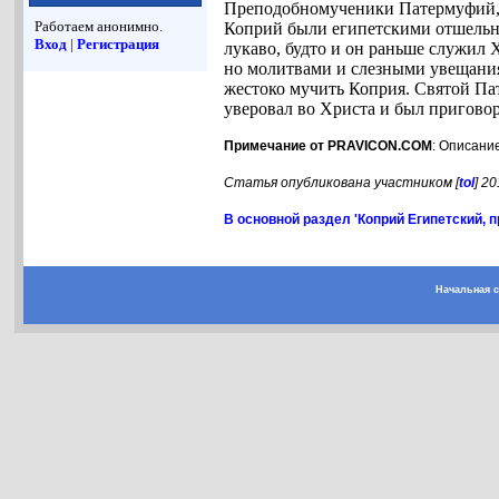
Преподобномученики Патермуфий, 
Работаем анонимно.
Коприй были египетскими отшельник
Вход
|
Регистрация
лукаво, будто и он раньше служил 
но молитвами и слезными увещаниям
жестоко мучить Коприя. Святой Па
уверовал во Христа и был пригов
Примечание от PRAVICON.COM
: Описани
Статья опубликована участником [
tol
] 2
В основной раздел 'Коприй Египетский, п
Начальная 