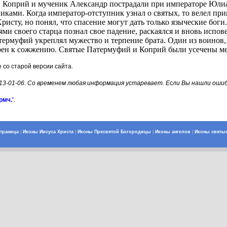
Коприй и мученик Александр пострадали при императоре Юлиан
ами. Когда император-отступник узнал о святых, то велел приве
Христу, но понял, что спасение могут дать только языческие бо
и своего старца познал свое падение, раскаялся и вновь испове
термуфий укреплял мужество и терпение брата. Один из воинов,
орен к сожжению. Святые Патермуфий и Коприй были усечены м
е со старой версии сайта.
013-01-06. Со временем любая информация устаревает. Если Вы нашли оши
рмч.'
.
страница
|
Иконы Иисуса Христа
|
Иконы Пресвятой Богородицы
|
Иконы ангелов
|
Иконы святы