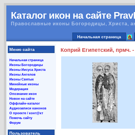
Каталог икон на сайте Pra
Православные иконы Богородицы, Христа, а
Начальная страница
Меню сайта
Коприй Египетский, прмч. -
Начальная страница
Иконы Богородицы
Иконы Иисуса Христа
Иконы Ангелов
Иконы Святых
Минейные иконы
Модерация
Опознание икон
Новое на сайте
Оффлайн-каталог
Аудиозаписи канонов
О проекте / конт@кт
Помочь сайту
Форум
Пользователь