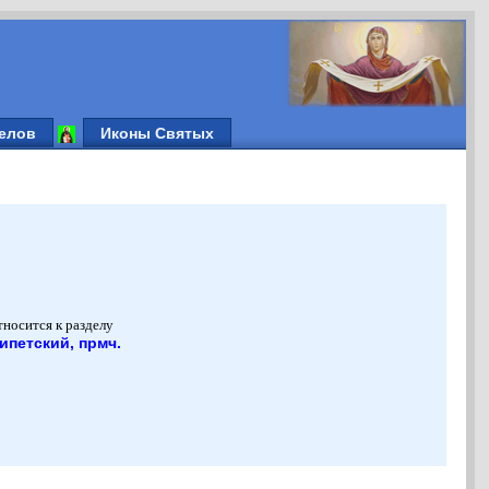
елов
Иконы Святых
тносится к разделу
ипетский, прмч.