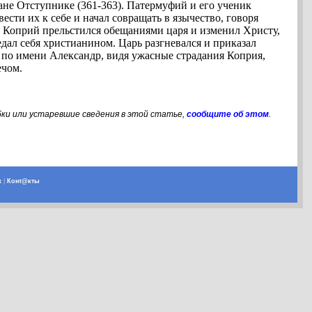
е Отступнике (361-363). Патермуфий и его ученик
сти их к себе и начал совращать в язычество, говоря
ги. Коприй прельстился обещаниями царя и изменил Христу,
дал себя христианином. Царь разгневался и приказал
 по имени Александр, видя ужасные страдания Коприя,
ечом.
бки или устаревшие сведения в этой статье,
сообщите об этом
.
х
|
Конт@кты