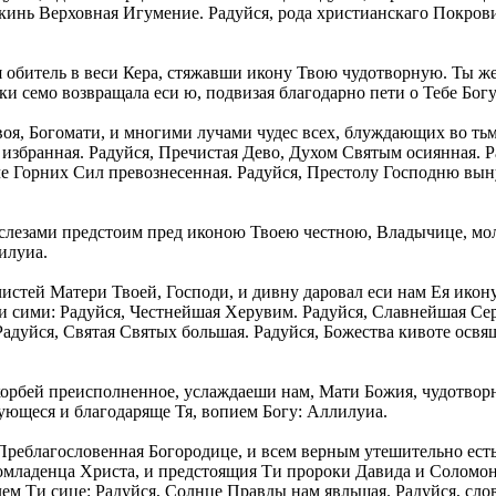
кинь Верховная Игумение. Радуйся, рода христианскаго Покрови
 обитель в веси Кера, стяжавши икону Твою чудотворную. Ты же,
и семо возвращала еси ю, подвизая благодарно пети о Тебе Бог
воя, Богомати, и многими лучами чудес всех, блуждающих во тьм
избранная. Радуйся, Пречистая Дево, Духом Святым осиянная. Р
че Горних Сил превознесенная. Радуйся, Престолу Господню выну
со слезами предстоим пред иконою Твоею честною, Владычице, м
илуиа.
чистей Матери Твоей, Господи, и дивну даровал еси нам Ея икон
 сими: Радуйся, Честнейшая Херувим. Радуйся, Славнейшая Сера
адуйся, Святая Святых большая. Радуйся, Божества кивоте освя
корбей преисполненное, услаждаеши нам, Мати Божия, чудотво
адующеся и благодаряще Тя, вопием Богу: Аллилуиа.
Преблагословенная Богородице, и всем верным утешительно есть
младенца Христа, и предстоящия Ти пророки Давида и Соломо
лем Ти сице: Радуйся, Солнце Правды нам явльшая. Радуйся, слов