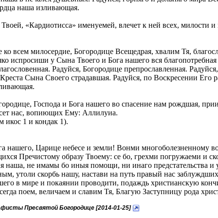
ердца наша изливающая.
е Твоей, «Кардиотисса» именуемей, влечет к ней всех, милости
ко всем милосердие, Богородице Всещедрая, хвалим Тя, благосл
, яко испросиши у Сына Твоего и Бога нашего вся благопотребн
благословенная. Радуйся, Богородице препрославленная. Радуйся
Креста Сына Своего страдавшая. Радуйся, по Воскресении Его р
зливающая.
городице, Господа и Бога нашего во спасение нам рождшая, пр
асет нас, вопиющих Ему: Аллилуиа.
 икос 1 и кондак 1).
га нашего, Царице небесе и земли! Вонми многоболезненному в
хся Пречистому образу Твоему: се бо, грехми погружаеми и ско
 наша, не имамы бо иныя помощи, ни инаго предстательства и у
м, утоли скорбь нашу, настави на путь правый нас заблуждших,
шего в мире и покаянии проводити, подаждь христианскую конч
сегда поем, величаем и славим Тя, Благую Заступницу рода хри
кафисты Пресвятой Богородице [2014-01-25]