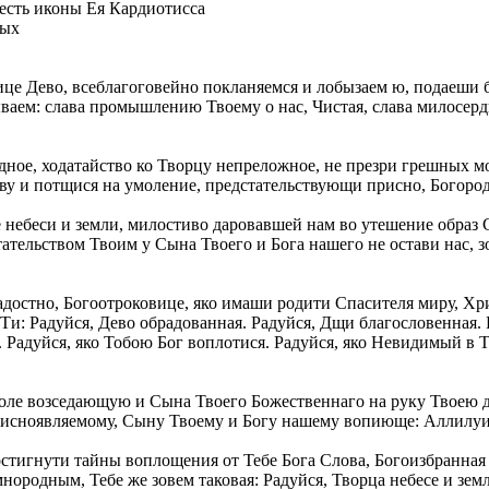
есть иконы Ея Кардиотисса
тых
це Дево, всеблагоговейно покланяемся и лобызаем ю, подаеши б
ваем: слава промышлению Твоему о нас, Чистая, слава милосерд
ное, ходатайство ко Творцу непреложное, не презри грешных мол
ву и потщися на умоление, предстательствующи присно, Богород
небеси и земли, милостиво даровавшей нам во утешение образ 
ательством Твоим у Сына Твоего и Бога нашего не остави нас, з
адостно, Богоотроковице, яко имаши родити Спасителя миру, Х
и: Радуйся, Дево обрадованная. Радуйся, Дщи благословенная. 
 Радуйся, яко Тобою Бог воплотися. Радуйся, яко Невидимый в Те
толе возседающую и Сына Твоего Божественнаго на руку Твоею
присноявляемому, Сыну Твоему и Богу нашему вопиюще: Аллилуи
стигнути тайны воплощения от Тебе Бога Слова, Богоизбранная 
нородным, Тебе же зовем таковая: Радуйся, Творца небесе и зе