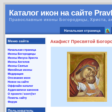
Каталог икон на сайте Pra
Православные иконы Богородицы, Христа, а
Начальная страница
Меню сайта
Акафист Пресвятой Богоро
Начальная страница
Иконы Богородицы
Иконы Иисуса Христа
Иконы Ангелов
Иконы Святых
Минейные иконы
Модерация
Опознание икон
Новое на сайте
Оффлайн-каталог
Аудиозаписи канонов
О проекте / конт@кт
Помочь сайту
Форум
Пользователь