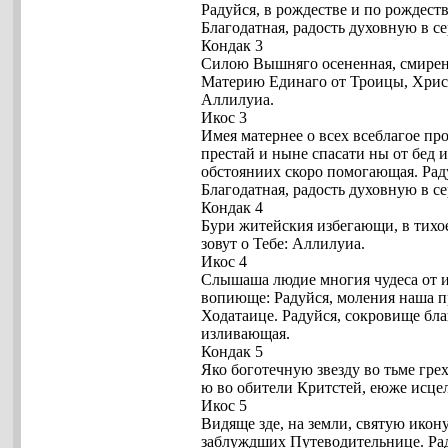
Радуйся, в рождестве и по рождест
Благодатная, радость духовную в с
Кондак 3
Силою Вышняго осененная, смиренн
Материю Единаго от Троицы, Христ
Аллилуиа.
Икос 3
Имея матернее о всех всеблагое пр
престай и ныне спасати ны от бед 
обстояниих скоро помогающая. Раду
Благодатная, радость духовную в с
Кондак 4
Бури житейския избегающи, в тихо
зовут о Тебе: Аллилуиа.
Икос 4
Слышаша людие многия чудеса от и
вопиюще: Радуйся, моления наша п
Ходатаице. Радуйся, сокровище бла
изливающая.
Кондак 5
Яко боготечную звезду во тьме гр
ю во обители Критстей, еюже исце
Икос 5
Видяще зде, на земли, святую икон
заблуждших Путеводительнице. Рад