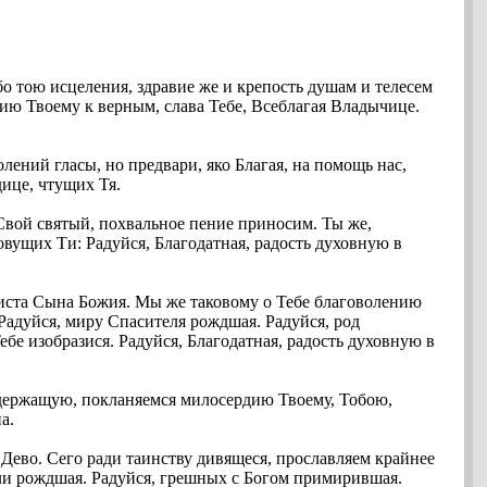
о тою исцеления, здравие же и крепость душам и телесем
ию Твоему к верным, слава Тебе, Всеблагая Владычице.
ений гласы, но предвари, яко Благая, на помощь нас,
ице, чтущих Тя.
Свой святый, похвальное пение приносим. Ты же,
овущих Ти: Радуйся, Благодатная, радость духовную в
риста Сына Божия. Мы же таковому о Тебе благоволению
Радуйся, миру Спасителя рождшая. Радуйся, род
бе изобразися. Радуйся, Благодатная, радость духовную в
 держащую, покланяемся милосердию Твоему, Тобою,
а.
Дево. Сего ради таинству дивящеся, прославляем крайнее
мли рождшая. Радуйся, грешных с Богом примирившая.