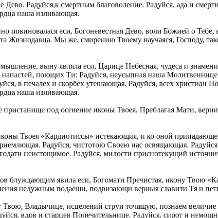
ве Дево. Радуйся,к смертным благоволение. Радуйся, ада и смерт
ердца наша изливающая.
о повиновалася еси, Богоневестная Дево, воли Божией о Тебе,
а Жизнодавца. Мы же, смирению Твоему научаяся, Господу, так
омышление, выну являла еси, Царице Небесная, чудеса и знамен
и напастей, поющих Ти: Радуйся, неусыпная наша Молитвеннице. 
йся, в печалех и скорбех утешающая. Радуйся, всех христиан По
ердца наша изливающая.
е пристанище под осенение иконы Твоея, Преблагая Мати, верни
коны Твоея «Кардиотиссы» истекающия, и ко оной припадающе, 
риемлющая. Радуйся, чистотою Своею нас освящающая. Радуйся, 
годати неистощимое. Радуйся, милости приснотекущий источниче
ехов блуждающим явила еси, Богомати Пречистая, икону Твою «К
ления недужным подаеши, подвизающи верныя славити Тя и пети
у Твою, Владычице, исцелений струи точащую, познаем величие 
уйся, вдов и старцев Попечительнице. Радуйся, сирот и немо