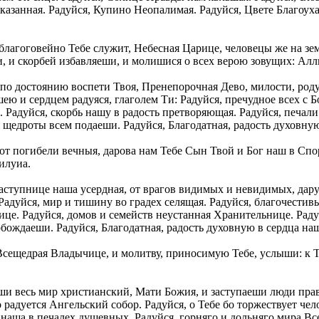
сказанная. Радуйся, Купино Неопалимая. Радуйся, Цвете Благоух
 благоговейно Тебе служит, Небесная Царице, человецы же на з
и, и скорбей избавляеши, и молишися о всех верою зовущих: Алл
по достоянию воспети Твоя, Пренепорочная Дево, милости, роду
шею и сердцем радуяся, глаголем Ти: Радуйся, пречудное всех с 
 Радуйся, скорбь нашу в радость претворяющая. Радуйся, печал
я щедроты всем подаеши. Радуйся, Благодатная, радость духовну
 от погибели вечныя, дарова нам Тебе Сын Твой и Бог наш в Сп
илуиа.
ступнице наша усердная, от врагов видимых и невидимых, даруя
Радуйся, мир и тишину во градех селящая. Радуйся, благочести
це. Радуйся, домов и семейств неустанная Хранительнице. Раду
бождаеши. Радуйся, Благодатная, радость духовную в сердца на
Всещедрая Владычице, и молитву, приносимую Тебе, услыши: к Т
и весь мир христианский, Мати Божия, и заступаеши люди право
о радуется Ангельский собор. Радуйся, о Тебе бо торжествует че
наша в печалех душевных. Радуйся, горняго и дольняго мира Вс