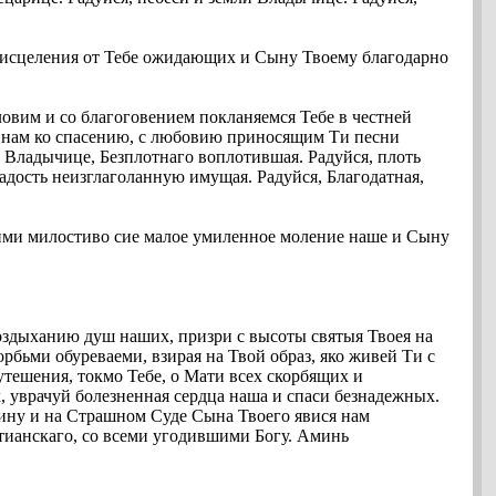
 и исцеления от Тебе ожидающих и Сыну Твоему благодарно
овим и со благоговением покланяемся Тебе в честней
ая нам ко спасению, с любовию приносящим Ти песни
, Владычице, Безплотнаго воплотившая. Радуйся, плоть
адость неизглаголанную имущая. Радуйся, Благодатная,
иими милостиво сие малое умиленное моление наше и Сыну
оздыханию душ наших, призри с высоты святыя Твоея на
рбьми обуреваеми, взирая на Твой образ, яко живей Ти с
тешения, токмо Тебе, о Мати всех скорбящих и
 уврачуй болезненная сердца наша и спаси безнадежных.
ину и на Страшном Суде Сына Твоего явися нам
стианскаго, со всеми угодившими Богу. Аминь