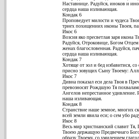
Наставнице. Радуйся, иноков и ино
сердца наша изливающая.
Кондак 6
Проповедует милости и чудеса Твоя
триех похищениих иконы Твоея, пак
Икос 6
Возсия яко пресветлая заря икона Т
Радуйся, Отроковице, Богом Отцем 
женах благословенная. Радуйся, па
сердца наша изливающая.
Кондак 7
Хотяще от зол и бед избавитися, 
присно зовущих Сыну Твоему: Алл
Икос 7
Дивна показал еси дела Твоя в Пре
превозносят Рождшую Тя похвалами
Ангелов непрестанное удивление. Р
наша изливающая.
Кондак 8
Странствие наше земное, многих с
всей земли явила еси; о сем убо р
Икос 8
Весь мир христианский славит Тя, 
Твоею держащую Предвечнаго Бого
образу Твоему, со умилением глаго