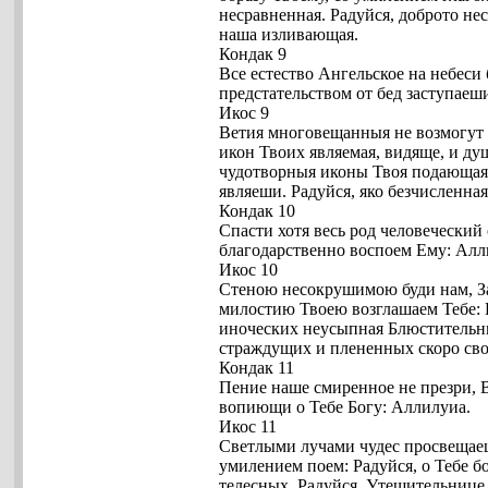
несравненная. Радуйся, доброто не
наша изливающая.
Кондак 9
Все естество Ангельское на небеси
предстательством от бед заступаеш
Икос 9
Ветия многовещанныя не возмогут 
икон Твоих являемая, видяще, и ду
чудотворныя иконы Твоя подающая.
являеши. Радуйся, яко безчисленна
Кондак 10
Спасти хотя весь род человеческий
благодарственно воспоем Ему: Алл
Икос 10
Стеною несокрушимою буди нам, За
милостию Твоею возглашаем Тебе: 
иноческих неусыпная Блюстительни
страждущих и плененных скоро сво
Кондак 11
Пение наше смиренное не презри, 
вопиющи о Тебе Богу: Аллилуиа.
Икос 11
Светлыми лучами чудес просвещаеш
умилением поем: Радуйся, о Тебе б
телесных. Радуйся, Утешительнице 