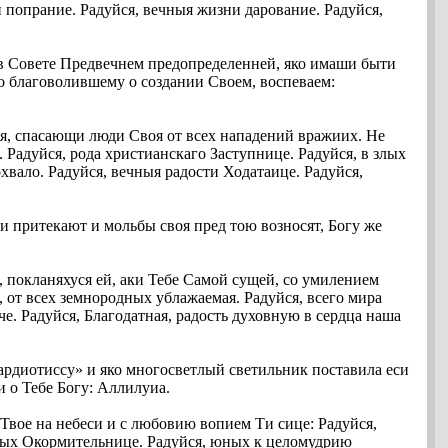
и попрание. Радуйся, вечныя жизни дарование. Радуйся,
 в Совете Предвечнем предопределенней, яко имаши быти
о благоволившему о создании Своем, воспеваем:
ия, спасающи люди Своя от всех нападений вражиих. Не
Радуйся, рода христианскаго Заступнице. Радуйся, в злых
хвало. Радуйся, вечныя радости Ходатаице. Радуйся,
и притекают и мольбы своя пред тою возносят, Богу же
покланяхуся ей, аки Тебе Самой сущей, со умилением
от всех земнородных ублажаемая. Радуйся, всего мира
. Радуйся, Благодатная, радость духовную в сердца наша
ардиотиссу» и яко многосветлый светильник поставила еси
 о Тебе Богу: Аллилуиа.
Твое на небеси и с любовию вопием Ти сице: Радуйся,
щных Окормительнице. Радуйся, юных к целомудрию