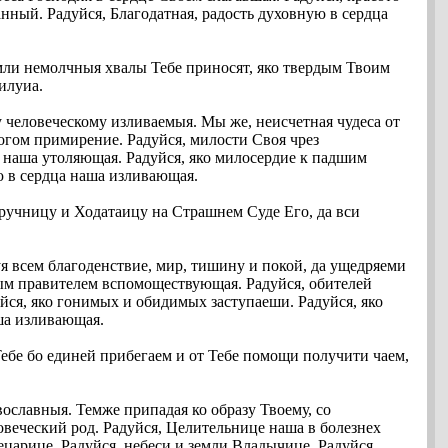
анный. Радуйся, Благодатная, радость духовную в сердца
емли немолчныя хвалы Тебе приносят, яко твердым Твоим
илуиа.
 человеческому изливаемыя. Мы же, неисчетная чудеса от
Богом примирение. Радуйся, милости Своя чрез
и наша утоляющая. Радуйся, яко милосердие к падшим
ю в сердца наша изливающая.
оручницу и Ходатаицу на Страшнем Суде Его, да вси
 всем благоденствие, мир, тишину и покой, да ущедряеми
вым правителем вспомоществующая. Радуйся, обителей
йся, яко гонимых и обидимых заступаеши. Радуйся, яко
ша изливающая.
ебе бо единей прибегаем и от Тебе помощи получити чаем,
славныя. Темже припадая ко образу Твоему, со
ловеческий род. Радуйся, Целительнице наша в болезнех
ецарице. Радуйся, небеси и земли Владычице. Радуйся,