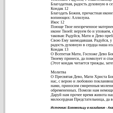
Благодатная, радость духовную в с
Кондак 12
Благодать Божия, причастная икон
вопиющих: Аллилуиа.
Икос 12
Поюще Твое неизреченное матернее 
иконе Твоей: веруем бо и уповаем
таковая: Радуйся, Мати и Дево пре
Свою Ему заимодавшая. Радуйся, у 
радость духовную в сердца наша и
Кондак 13
О Всепетая Мати, Госпоже Дево Бо
Твоему принеси, да помилует и сп
(Этот кондак читается трижды, затем
Молитва
О Пресвятая Дево, Мати Христа Бо
нас, с верою и любовию покланяющи
нами, приносим смиренныя моления
обремененных. Помози нам немощны
Даруй нам прочее время живота на
милосердная Предстательница, да в
Источник: Богомольцу в назидание - А