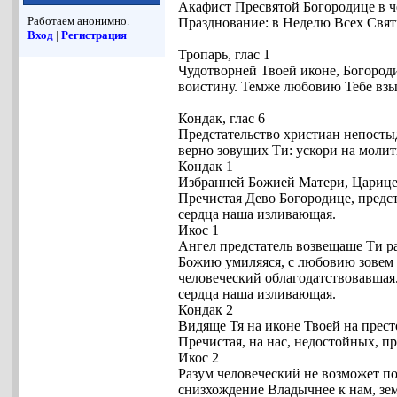
Акафист Пресвятой Богородице в ч
Работаем анонимно.
Празднование: в Неделю Всех Свя
Вход
|
Регистрация
Тропарь, глас 1
Чудотворней Твоей иконе, Богороди
воистину. Темже любовию Тебе взы
Кондак, глас 6
Предстательство христиан непостыд
верно зовущих Ти: ускори на молит
Кондак 1
Избранней Божией Матери, Царице 
Пречистая Дево Богородице, предст
сердца наша изливающая.
Икос 1
Ангел предстатель возвещаше Ти р
Божию умиляяся, с любовию зовем Т
человеческий облагодатствовавшая.
сердца наша изливающая.
Кондак 2
Видяще Тя на иконе Твоей на прес
Пречистая, на нас, недостойных, 
Икос 2
Разум человеческий не возможет по
снизхождение Владычнее к нам, зем