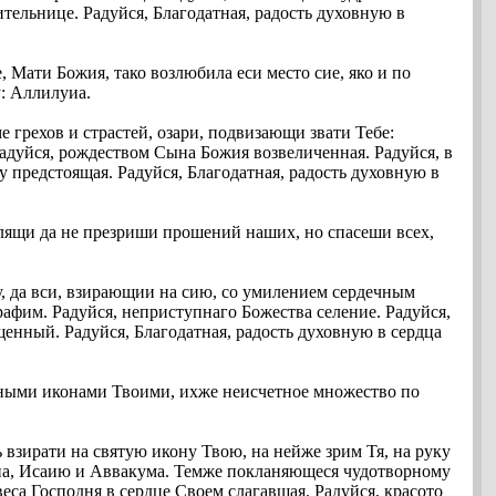
тельнице. Радуйся, Благодатная, радость духовную в
 Мати Божия, тако возлюбила еси место сие, яко и по
у: Аллилуиа.
е грехов и страстей, озари, подвизающи звати Тебе:
адуйся, рождеством Сына Божия возвеличенная. Радуйся, в
 предстоящая. Радуйся, Благодатная, радость духовную в
олящи да не презриши прошений наших, но спасеши всех,
у, да вси, взирающии на сию, со умилением сердечным
фим. Радуйся, неприступнаго Божества селение. Радуйся,
щенный. Радуйся, Благодатная, радость духовную в сердца
рными иконами Твоими, ихже неисчетное множество по
 взирати на святую икону Твою, на нейже зрим Тя, на руку
на, Исаию и Аввакума. Темже покланяющеся чудотворному
еса Господня в сердце Своем слагавшая. Радуйся, красото