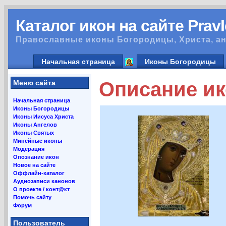
Каталог икон на сайте Prav
Православные иконы Богородицы, Христа, ан
Начальная страница
Иконы Богородицы
Описание и
Меню сайта
Начальная страница
Иконы Богородицы
Иконы Иисуса Христа
Иконы Ангелов
Иконы Святых
Минейные иконы
Модерация
Опознание икон
Новое на сайте
Оффлайн-каталог
Аудиозаписи канонов
О проекте / конт@кт
Помочь сайту
Форум
Пользователь