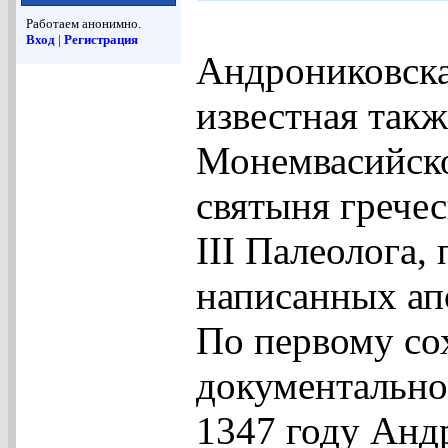
Работаем анонимно.
Вход
|
Регистрация
Андрониковска
известная так
Монемвасийско
святыня грече
III Палеолога,
написанных ап
По первому с
документальном
1347 году Анд