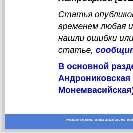
Статья опубликов
временем любая 
нашли ошибки или
статье,
сообщи
В основной разд
Андрониковская 
Монемвасийская)
Начальная страница
|
Иконы Иисуса Христа
|
Ико