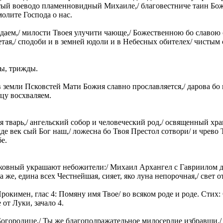
тый воеводо пламенновидный Михаиле,/ благовестниче таин Бож
олите Господа о нас.
адаем,/ милости Твоея улучити чающе,/ Божественною бо славою 
етая,/ сподоби и в земней юдоли и в Небесных обителех/ чистым 
цы, трижды.
:
 в земли Псковстей Мати Божия славно прославляется,/ дарова б
цу восхваляем.
:
ая тварь,/ ангельский собор и человеческий род,/ освященный хр
е век сый Бог наш,/ ложесна бо Твоя Престол сотвори/ и чрево Т
бе.
ерковный украшают небожители:/ Михаил Архангел с Гавриилом
же, едина всех Честнейшая, сияет, яко луна непорочная,/ свет
Прокимен, глас 4: Помяну имя Твое/ во всяком роде и роде. Стих:
от Луки, зачало 4.
Богородице,/ Ты же благоподражательное милосердие избравши,