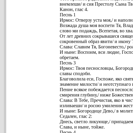
внемлеши/ и сия Престолу Сына Тво
Канон, глас 4.
Песнь 1
Ирмос: Отверзу уста моя,/ и наполн
Возжада душа моя воспети Тя, Влад
слово ми подаждь, Всепетая, во хв
От лет древних сокрывашеся священ
сокровенный образ явити/ и икону 
Слава: Славим Тя, Богоневесто,/ 
И ныне: Воспоим, вси людие, Госп
обретаем.
Песнь 3
Ирмос: Твоя песнословцы, Богороди
славы сподоби.
Благоволила еси, Госпоже, яко свя
знамение милости/ и неотступнаго 
Пение всякое побеждается песносло
смирения глубину,/ ниже Божестве
Слава: В Тебе, Пречистая, яко в ч
изливаеши/ и росою умиления жес
И ныне: Богородице Дево,/ в молит
Седален, глас 2:
Днесь, светло ликующе,/ припадае
Слава, и ныне, тойже.
Песнь 4