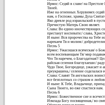
Ирмос: Седяй в славе/ на Престоле
Твоей.
Иже на огненных Херувимех седяй 
нам, о Госпоже, храмы Духа Святаг
Яко древле род израильский в пуст
Пречистую Матерь Свою являет.
Слава: Во едино иночествующих соб
престанут воспевати:/ слава, Христе
И ныне: Вся пророчества на Тебе 
нарекаем Тя и молим:/ добродетел
Песнь 5
Ирмос: Ужасошася всяческая/ о Боже
всем воспевающым Тя/ мир подава
Что Тя наречем, о Благодатная?/ Ц
райская селения благоухаеши:/ раду
Чудо Твое, Богородице, ужасает и 
преукрашена,/ селение соделалася 
Слава: Славят Тя ангельских воинс
все безплотных со страхом и любов
И ныне: К Тебе, Владычице, припад
Сына Твоего, во еже спастися нам.
Песнь 6
Ирмос: Божественное сие и всечест
Измлада Богу посвященная,/ во свя
Обители вечныя внити.