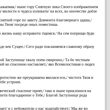
блажаемая,/ ныне гору Снятную лика Своего изображением
 милости и чудеса изливати/ на всех, во иночестве добле
Снятней горе по завету Довмонта благовернаго здаша,/
вы Твоя/ посреде оных поместиша.
 и жизнь нашу исправити тщимся./ На сем поприщи буди
де век Сущее./ Сего ради покланяемся славному образу
ой Заступнице хвалу поем смиренно,/ Та бо честным
ий ко спасению наставляет,/ яко Всемилостивая о людех
кротостию же преукрашена явилася еси,/ чистота Твоя и
ебе устроив.
веческий спасение прият,/ тако и ныне приклонися на
ети благодарение о Тебе,/ Благой Заступнице рода
ет/ и с небожители о нас ходатайствует./ Мы же во