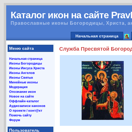
Каталог икон на сайте Pra
Православные иконы Богородицы, Христа, а
Начальная страница
Меню сайта
Служба Пресвятой Богород
Начальная страница
Иконы Богородицы
Иконы Иисуса Христа
Иконы Ангелов
Иконы Святых
Минейные иконы
Модерация
Опознание икон
Новое на сайте
Оффлайн-каталог
Аудиозаписи канонов
О проекте / конт@кт
Помочь сайту
Форум
Пользователь