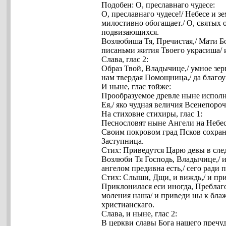
Подобен: О, преславнаго чудесе:
О, преславнаго чудесе!/ Небесе и 
милостивно обогащает./ О, святых 
подвизающихся.
Возлюбиша Тя, Пречистая,/ Мати Бо
писаньми жития Твоего украсиша/ 
Слава, глас 2:
Образ Твой, Владычице,/ умное зер
нам твердая Помощница,/ да благо
И ныне, глас тойже:
Прообразуемое древле ныне исполни
Ея,/ яко чудная величия Всенепороч
На стиховне стихиры, глас 1:
Песнословят ныне Ангели на Небесе
Своим покровом град Псков сохраня
Заступница.
Стих: Приведутся Царю девы в след
Возлюби Тя Господь, Владычице,/ и 
ангелом предивна есть,/ сего ради
Стих: Слыши, Дщи, и виждь,/ и при
Приклонилася еси иногда, Преблаго
моления наша/ и приведи ны к блаж
христианскаго.
Слава, и ныне, глас 2:
В церкви славы Бога нашего пречуд