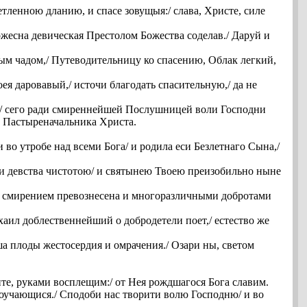
тленною дланию, и спасе зовущыя:/ слава, Христе, силе
жесна девическая Престолом Божества соделав./ Даруй и
ым чадом,/ Путеводительницу ко спасению, Облак легкий,
я даровавый,/ источи благодать спасительную,/ да не
,/ сего ради смиреннейшей Послушницей воли Господни
е Пастыреначальника Христа.
 во утробе над всеми Бога/ и родила еси Безлетнаго Сына,/
 еси девства чистотою/ и святынею Твоею преизобильно ныне
и,/ смирением превознесена и многоразличными добротами
хаил доблественнейший о добродетели поет,/ естество же
а плоды жестосердия и омрачения./ Озари ны, светом
ите, руками восплещим:/ от Нея рождшагося Бога славим.
 поучающися./ Сподоби нас творити волю Господню/ и во