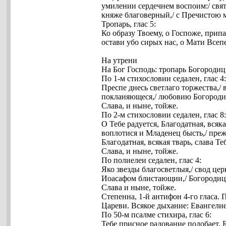
умилении сердечнем воспоим:/ свя
княже благоверный,/ с Пречистою м
Тропарь, глас 5:
Ко образу Твоему, о Госпоже, прип
остави убо сирых нас, о Мати Всеп
На утрени
На Бог Господь: тропарь Богороди
По 1-м стихословии седален, глас 4
Преспе днесь светлаго торжества,/
покланяющеся,/ любовию Богороди
Слава, и ныне, тойже.
По 2-м стихословии седален, глас 8
О Тебе радуется, Благодатная, всяк
воплотися и Младенец бысть,/ прежд
Благодатная, всякая тварь, слава Те
Слава, и ныне, тойже.
По полиелеи седален, глас 4:
Яко звезды благосветлыя,/ свод ц
Иоасафом блистающии,/ Богородица 
Слава и ныне, тойже.
Степенна, 1-й антифон 4-го гласа. 
Цареви. Всякое дыхание: Евангелие 
По 50-м псалме стихира, глас 6:
Тебе присное радование подобает, 