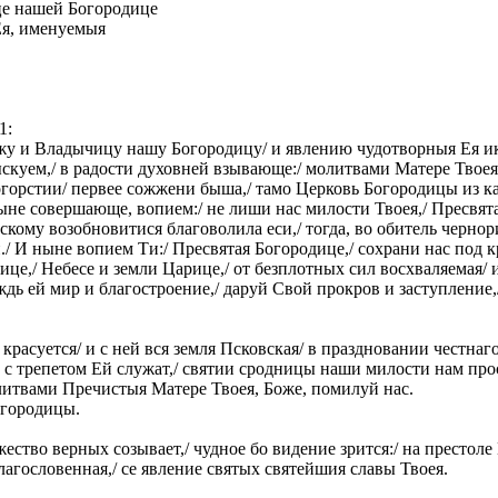
е нашей Богородице
Ея, именуемыя
1:
жу и Владычицу нашу Богородицу/ и явлению чудотворныя Ея ико
скуем,/ в радости духовней взывающе:/ молитвами Матере Твоея
рстии/ первее сожжени быша,/ тамо Церковь Богородицы из ка
ыне совершающе, вопием:/ не лиши нас милости Твоея,/ Пресвят
скому возобновитися благоволила еси,/ тогда, во обитель черно
./ И ныне вопием Ти:/ Пресвятая Богородице,/ сохрани нас под 
це,/ Небесе и земли Царице,/ от безплотных сил восхваляемая/ 
дь ей мир и благостроение,/ даруй Свой прокров и заступление,
 красуется/ и с ней вся земля Псковская/ в праздновании честна
 с трепетом Ей служат,/ святии сродницы наши милости нам прос
литвами Пречистыя Матере Твоея, Боже, помилуй нас.
огородицы.
ество верных созывает,/ чудное бо видение зрится:/ на престоле
лагословенная,/ се явление святых святейшия славы Твоея.