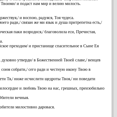
 Твоими/ и подаст нам мир и велию милость.
ржествуя,/ и воспою, радуяся, Тоя чудеса.
его ради,/ связан же ми язык и душа притрепетна есть,/
ческая паки возродися,/ благоволила еси, Пречистая,
а.
йское преходим/ и пристанище спасительное в Сыне Ея
духовно утверди/ в Божественней Твоей славе,/ венцев
 сонм собрати,/ сего ради и честную икону Твою в
ети Тя,/ ниже исчислити щедроты Твоя,/ ни поведати
 милосердие и любовь Твою на нас, грешных, преизобильно
 Обители вечныя.
 обители милостивно даровася.