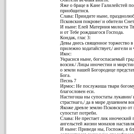
Яже о браце в Кане Галилейстей п
приобщитися.
Слава: Приидите ныне, празднолюб
Псковския покрове/ и обители Сне
И ныне: Елей Матерния милости Тв
и от Тебе рождшагося Господа.
Кондак, глас 3:
Девы днесь священное торжество в 
прилежно ходатайствует,/ ангели и
Икос:
Украсися ныне, богоспасаемый град
возсия./ Лицы иночестии и мирстии
о земли нашей Богородице предстат
Бога.
Песнь 7
Ирмос: Не послужиша твари богомуд
благословен еси.
Настигоша ны супостаты лукавии/ и
страстнаго,/ да в мире душевнем во
Якоже древле землю Псковскую от 
супостат потреби.
Слава: Не престает лик иноческий 
ангельстей жизни монахов наставл
И ныне: Приведи ны, Госпоже, в бл