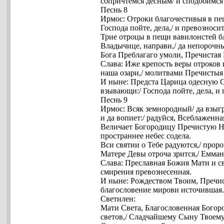
сопричтемся десным/ и сподобимся 
Песнь 8
Ирмос: Отроки благочестивыя в пещ
Господа пойте, дела,/ и превозносит
Трие отроцы в пещи вавилонстей б
Владычице, направи,/ да непорочн
Бога Преблагаго умоли, Пречистая 
Слава: Иже крепость веры отроков
наша озари,/ молитвами Пречистыя
И ныне: Предста Царица одесную С
взывающи:/ Господа пойте, дела, и 
Песнь 9
Ирмос: Всяк земнородный/ да взыгр
и да вопиет:/ радуйся, Всеблаженн
Величает Богородицу Пречистую Неб
пространнее небес содела.
Вси святии о Тебе радуются,/ прор
Матере Девы отроча зрится,/ Емма
Слава: Преславная Божия Мати и св
смирения превознесенная.
И ныне: Рождеством Твоим, Пречис
благословение мирови источившая
Светилен:
Мати Света, Благословенная Богоро
светов,/ Сладчайшему Сыну Твоему