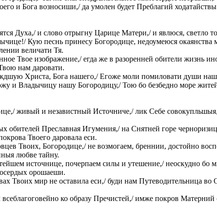
его и Бога возносиши,/ да умолен будет Преблагий ходатайствы
ятся Духа,/ и слово отрыгну Царице Матери,/ и явлюся, светло то
ычице!/ Кую песнь принесу Богородице, недоумеюся окаянства мо
алении величати Тя.
ное Твое изображение,/ егда же в разоренней обители жизнь ино
Твою нам даровати.
рождшую Христа, Бога нашего,/ Егоже моли помиловати души наш
ожу и Владычицу нашу Богородицу,/ Тою бо безбедно море жите
це,/ живый и независтный Источниче,/ лик Себе совокупльшыя, 
тых обителей Преславная Игумения,/ на Снятней горе черноризиц
покрова Твоего даровала еси.
вцев Твоих, Богородице,/ не возмогаем, бреннии, достойно восп
нныя любве тайну.
истейшем источнице, почерпаем силы и утешение,/ неоскудно бо
тосердых орошаеши.
вах Твоих мир не оставила еси,/ буди нам Путеводительница во
м всеблагоговейно ко образу Пречистей,/ имже покров Матерний