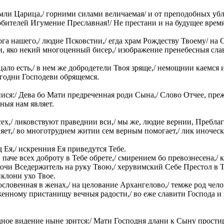
земли Царица,/ горними силами величаемая/ и от преподобных у
обителей Игумение Преславная!/ Не престани и на будущее время/
га нашего,/ людие Псковстии,/ егда храм Рождеству Твоему/ на 
и, яко некий многоценный бисер,/ изображение пренебесныя сла
цало есть,/ в нем же добродетели Твоя зряще,/ немощнии каемся
угодни Господеви обрящемся.
ся:/ Дева бо Мати предреченная роди Сына,/ Слово Отчее, преж
ныя нам являет.
х,/ ликовствуют праведнии вси,/ мы же, людие вернии, Преблаг
ет,/ во многотруднем житии сем верным помогает,/ лик иноческ
 Ея,/ искренния Ея приведутся Тебе.
паче всех доброту в Тебе обрете,/ смирением бо превознесена,/ 
 почи Вседержитель на руку Твою,/ херувимский Себе Престол в Т
клони ухо Твое.
словенная в женах,/ на целование Архангелово,/ темже род чело
енному пристанищу вечныя радости,/ во еже славити Господа и п
ное видение ныне зрится:/ Мати Господня длани к Сыну простира