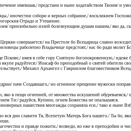
опечение имевшая,/ предстани и ныне ходатайством Твоим/ и у
цы,/ иночестии собори и верных собрание,/ воскликнем Госпоже
тогорския Отрадо и Утешение.
оея/ преизобильно излей болезнующим душам нашим,/ яко да, ск
Церкви совершается:/ на Престоле бо Всецарица славно возседи
 человецы раболепно Владычице предстоят,/ нас бо ради молит Б
е Пскове,/ имея в себе гору Снятную богопокровенную,/ идеже 
 вкупе радуйтеся:/ Иоасаф бо преподобный о святей обители св
ельствует,/ Михаил Архангел с Гавриилом благовестником Всец
рии/ паче Создавшаго,/ но огненное прещение мужески поправше
, яко в пещи огненней, от множества искушений обуреваемся,/ 
пием Ти:/ радуйся, Купино, огнем Божества не опальшаяся.
иноверных нашествия многажды сохраняла еси,/ тако и ныне Взб
по вся дни славити Тя, Всепетую Матерь Бога нашего./ Ты бо, як
яеши.
агочестии и правде пожити,/ возведи, во еже в преподобии и чи