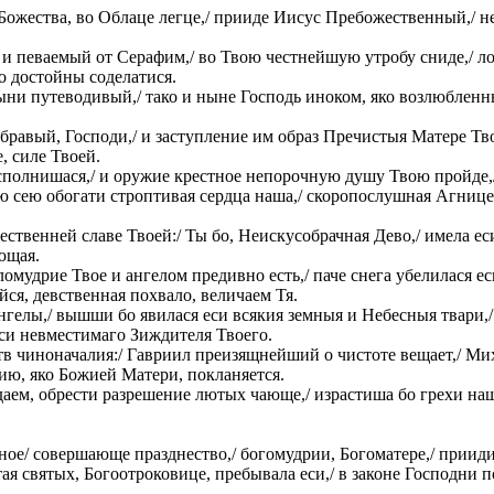
 Божества, во Облаце легце,/ прииде Иисус Пребожественный,/ не
и певаемый от Серафим,/ во Твою честнейшую утробу сниде,/ ло
о достойны соделатися.
ыни путеводивый,/ тако и ныне Господь иноком, яко возлюбленн
равый, Господи,/ и заступление им образ Пречистыя Матере Твое
, силе Твоей.
исполнишася,/ и оружие крестное непорочную душу Твою пройде
ию сею обогати строптивая сердца наша,/ скоропослушная Агниц
ственней славе Твоей:/ Ты бо, Неискусобрачная Дево,/ имела еси
ющая.
еломудрие Твое и ангелом предивно есть,/ паче снега убелилася
йся, девственная похвало, величаем Тя.
ангелы,/ вышши бо явилася еси всякия земныя и Небесныя твар
еси невместимаго Зиждителя Твоего.
тв чиноначалия:/ Гавриил преизящнейший о чистоте вещает,/ Ми
ию, яко Божией Матери, покланяется.
аем, обрести разрешение лютых чающе,/ израстиша бо грехи наш
ное/ совершающе празднество,/ богомудрии, Богоматере,/ приид
тая святых, Богоотроковице, пребывала еси,/ в законе Господни