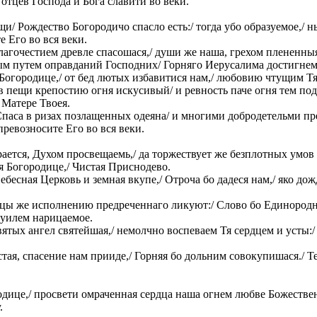
отцев Господа и Бога славити во веки.
и/ Рождество Богородичо спасло есть:/ тогда убо образуемое,/ н
е Его во вся веки.
лагочестием древле спасошася,/ души же наша, грехом плененны
ым путем оправданий Господних/ Горняго Иерусалима достигнем
Богородице,/ от бед лютых избавитися нам,/ любовию чтущим Тя
 в пещи крепостию огня искусивый/ и ревность паче огня тем п
 Матере Твоея.
паса в ризах позлащенных одеяна/ и многими добродетельми п
превозносите Его во вся веки.
ается, Духом просвещаемь,/ да торжествует же безплотных умов
ая Богородице,/ Чистая Приснодево.
есная Церковь и земная вкупе,/ Отроча бо дадеся нам,/ яко дожд
оцы же исполнению предреченнаго ликуют:/ Слово бо Единородно
нуилем нарицаемое.
ятых ангел святейшая,/ немолчно воспеваем Тя сердцем и усты:/
тая, спасение нам прииде,/ Горняя бо дольним совокупишася./ 
.
дице,/ просвети омраченная сердца наша огнем любве Божествен
.