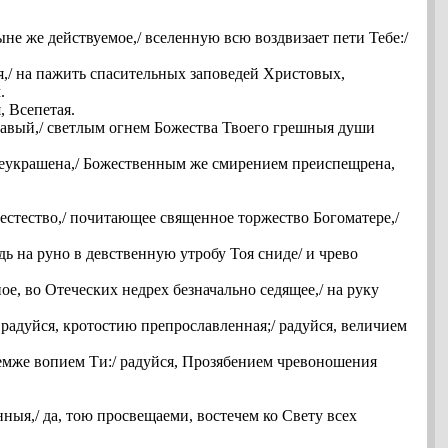
ыне же действуемое,/ вселенную всю воздвизает пети Тебе:/
я,/ на пажить спасительных заповедей Христовых,
.
, Всепетая.
одавый,/ светлым огнем Божества Твоего грешныя души
реукрашена,/ Божественным же смирением преиспещрена,
 естество,/ почитающее священное торжество Богоматере,/
ь на руно в девственную утробу Тоя сниде/ и чрево
е, во Отеческих недрех безначально седящее,/ на руку
 радуйся, кротостию препрославленная;/ радуйся, величием
Темже вопием Ти:/ радуйся, Прозябением чревоношения
ныя,/ да, тою просвещаеми, востечем ко Свету всех