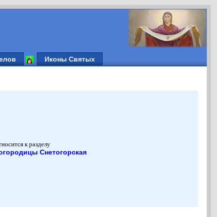
елов
Иконы Святых
тносится к разделу
огородицы Снетогорская