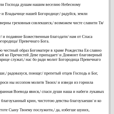
моли Господа душам нашим веселию Небесному
 и Владычице нашей Богородице:/ радуйся, земли
верны греховныя совлекшеся,/ возможем чисте славити Тя/
т/ и подаяние Божественныя благодати/ нам от Спаса
огородица/ Превечнаго Бога.
бо честный образ Богоматере в храме Рождества Ея славно
оей ко Пречистей Деве припадает/ и Довмонт благоверный
арице служат,/ нас бо ради молит Богородица Превечнаго
,/ радовахуся, поюще:/ препетый отцев Господь и Бог,
ороси ны иссопом молитв Твоих/ и изведи из горнила
ранная Воевода явися,/ спаси души наша и набеги лукавых
о благоуханный крин, чистотою девства благоухаеши/ и ко
стоте Сыну Твоему послужити,/ да, избегше шуиих,