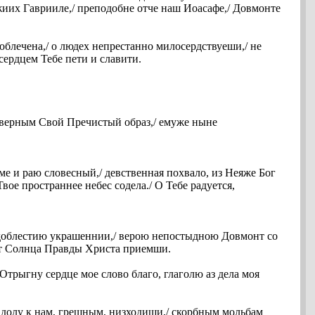
иих Гаврииле,/ преподобне отче наш Иоасафе,/ Довмонте
облечена,/ о людех непрестанно милосердствуеши,/ не
сердцем Тебе пети и славити.
о верным Свой Пречистый образ,/ емуже ныне
аме и раю словесный,/ девственная похвало, из Неяже Бог
вое пространнее небес содела./ О Тебе радуется,
 доблестию украшеннии,/ верою непостыдною Довмонт со
 от Солнца Правды Христа приемши.
 Отрыгну сердце мое слово благо, глаголю аз дела моя
/ долу к нам, грешным, низходиши,/ скорбным мольбам