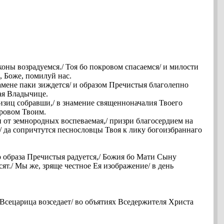
ны возрадуемся./ Тоя бо покровом спасаемся/ и милости
, Боже, помилуй нас.
мене паки зиждется/ и образом Пречистыя благолепно
ая Владычице.
ризиц собравши,/ в знамение священноначалия Твоего
кровом Твоим.
и от земнородных воспеваемая,/ призри благосердием на
/ да сопричтутся песнословцы Твоя к лику богоизбраннаго
го образа Пречистыя радуется,/ Божия бо Мати Сыну
ят./ Мы же, зряще честное Ея изображение/ в день
 Всецарица возседает/ во объятиях Вседержителя Христа