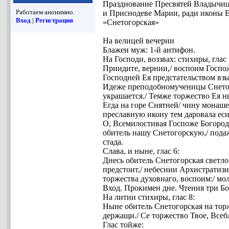
Празднование Пресвятей Владычиц
Работаем анонимно.
и Приснодеве Марии, ради иконы 
Вход
|
Регистрация
«Снетогорская»
На велицей вечерни
Блажен муж: 1-й антифон.
На Господи, воззвах: стихиры, глас 
Приидите, вернии,/ воспоим Госпо
Господней Ея предстательством взы
Идеже преподобномученицы Снетого
украшается./ Темже торжество Ея н
Егда на горе Снятней/ чину монаше
преславную икону тем даровала еси
О, Всемилостивая Госпоже Богороди
обитель нашу Снетогорскую,/ подаж
стада.
Слава, и ныне, глас 6:
Днесь обитель Снетогорская светло
предстоит,/ небеснии Архистратизи
торжества духовнаго, воспоим:/ мо
Вход. Прокимен дне. Чтения три Б
На литии стихиры, глас 8:
Ныне обитель Снетогорская на торж
держащи./ Се торжество Твое, Всеб
Глас тойже: