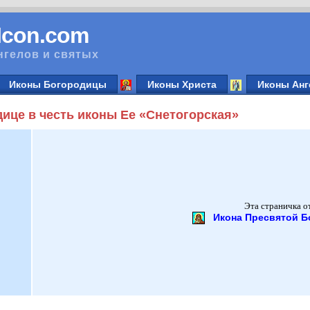
vIcon.com
нгелов и святых
Иконы Богородицы
Иконы Христа
Иконы Анг
ице в честь иконы Ее «Снетогорская»
Эта страничка о
Икона Пресвятой Б