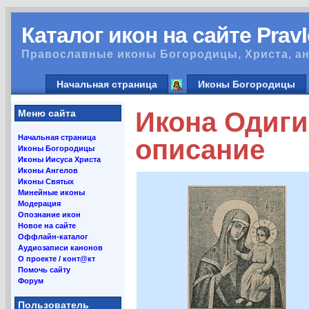
Каталог икон на сайте Prav
Православные иконы Богородицы, Христа, ан
Начальная страница
Иконы Богородицы
Икона Одиги
Меню сайта
Начальная страница
описание
Иконы Богородицы
Иконы Иисуса Христа
Иконы Ангелов
Иконы Святых
Минейные иконы
Модерация
Опознание икон
Новое на сайте
Оффлайн-каталог
Аудиозаписи канонов
О проекте / конт@кт
Помочь сайту
Форум
Пользователь