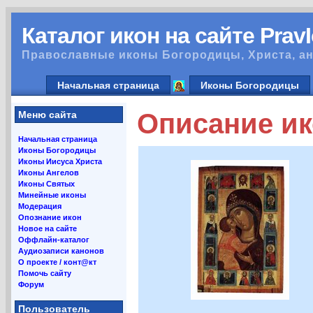
Каталог икон на сайте Prav
Православные иконы Богородицы, Христа, ан
Начальная страница
Иконы Богородицы
Описание ик
Меню сайта
Начальная страница
Иконы Богородицы
Иконы Иисуса Христа
Иконы Ангелов
Иконы Святых
Минейные иконы
Модерация
Опознание икон
Новое на сайте
Оффлайн-каталог
Аудиозаписи канонов
О проекте / конт@кт
Помочь сайту
Форум
Пользователь