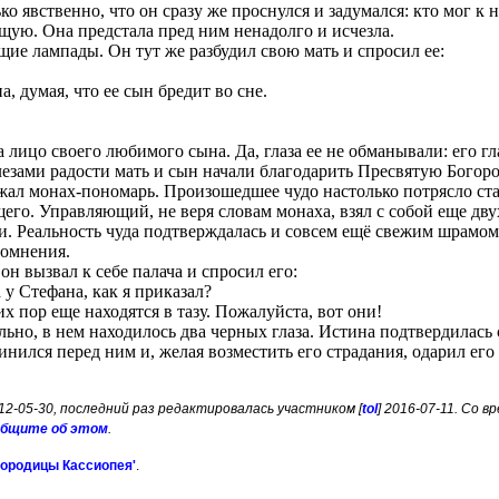
ко явственно, что он сразу же проснулся и задумался: кто мог к
ю. Она предстала пред ним ненадолго и исчезла.
ящие лампады. Он тут же разбудил свою мать и спросил ее:
на, думая, что ее сын бредит во сне.
 лицо своего любимого сына. Да, глаза ее не обманывали: его гл
лезами радости мать и сын начали благодарить Пресвятую Богор
л монах-пономарь. Произошедшее чудо настолько потрясло старо
его. Управляющий, не веря словам монаха, взял с собой еще дв
и. Реальность чуда подтверждалась и совсем ещё свежим шрамом
сомнения.
он вызвал к себе палача и спросил его:
 у Стефана, как я приказал?
их пор еще находятся в тазу. Пожалуйста, вот они!
ельно, в нем находилось два черных глаза. Истина подтвердила
инился перед ним и, желая возместить его страдания, одарил ег
012-05-30, последний раз редактировалась участником [
tol
] 2016-07-11. Со
общите об этом
.
городицы Кассиопея'
.