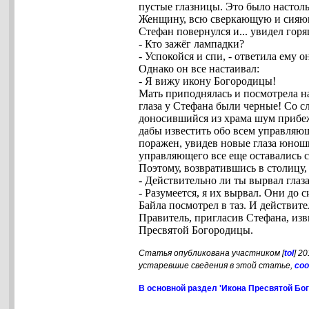
пустые глазницы. Это было настоль
Женщину, всю сверкающую и сияющу
Стефан повернулся и... увидел гор
- Кто зажёг лампадки?
- Успокойся и спи, - ответила ему о
Однако он все настаивал:
- Я вижу икону Богородицы!
Мать приподнялась и посмотрела на
глаза у Стефана были черные! Со с
доносившийся из храма шум прибежа
дабы известить обо всем управляющ
поражен, увидев новые глаза юнош
управляющего все еще оставались 
Поэтому, возвратившись в столицу, 
- Действительно ли ты вырвал глаза
- Разумеется, я их вырвал. Они до с
Байла посмотрел в таз. И действит
Правитель, пригласив Стефана, изв
Пресвятой Богородицы.
Статья опубликована участником [
tol
] 2
устаревшие сведения в этой статье,
со
В основной раздел 'Икона Пресвятой Бо