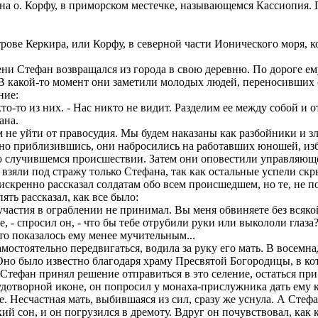
на о. Корфу, в приморском местечке, называющемся Кассиопия. П
трове Керкира, или Корфу, в северной части Ионического моря, 
и Стефан возвращался из города в свою деревню. По дороге ем
 В какой-то момент они заметили молодых людей, переносивших 
ние:
 кто-то из них. - Нас никто не видит. Разделим ее между собой и 
ана.
Нам не уйти от правосудия. Мы будем наказаны как разбойники и з
етно приблизившись, они набросились на работавших юношей, из
о случившемся происшествии. Затем они оповестили управляющег
 взяли под стражу только Стефана, так как остальные успели с
скренно рассказал солдатам обо всем происшедшем, но те, не по
ять рассказал, как все было:
 участия в ограблении не принимал. Вы меня обвиняете без всяк
, - спросил он, - что бы тебе отрубили руки или выкололи глаза
то показалось ему менее мучительным...
амостоятельно передвигаться, водила за руку его мать. В восем
Оно было известно благодаря храму Пресвятой Богородицы, в к
 Стефан принял решение отправиться в это селение, остаться п
дотворной иконе, он попросил у монаха-прислужника дать ему 
ме. Несчастная мать, выбившаяся из сил, сразу же уснула. А Сте
кий сон, и он погрузился в дремоту. Вдруг он почувствовал, как