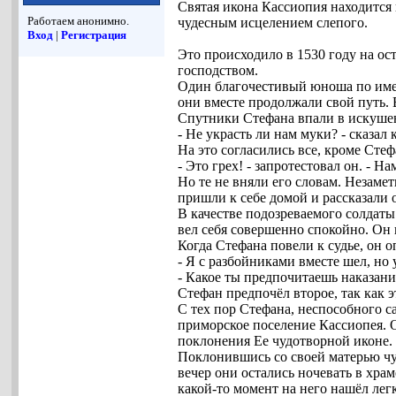
Святая икона Кассиопия находится 
Работаем анонимно.
чудесным исцелением слепого.
Вход
|
Регистрация
Это происходило в 1530 году на ос
господством.
Один благочестивый юноша по имен
они вместе продолжали свой путь.
Спутники Стефана впали в искуше
- Не украсть ли нам муки? - сказал
На это согласились все, кроме Стеф
- Это грех! - запротестовал он. - 
Но те не вняли его словам. Незам
пришли к себе домой и рассказали 
В качестве подозреваемого солдаты
вел себя совершенно спокойно. Он и
Когда Стефана повели к судье, он оп
- Я с разбойниками вместе шел, но
- Какое ты предпочитаешь наказание
Стефан предпочёл второе, так как э
С тех пор Стефана, неспособного с
приморское поселение Кассиопея. 
поклонения Ее чудотворной иконе.
Поклонившись со своей матерью чу
вечер они остались ночевать в хра
какой-то момент на него нашёл лег