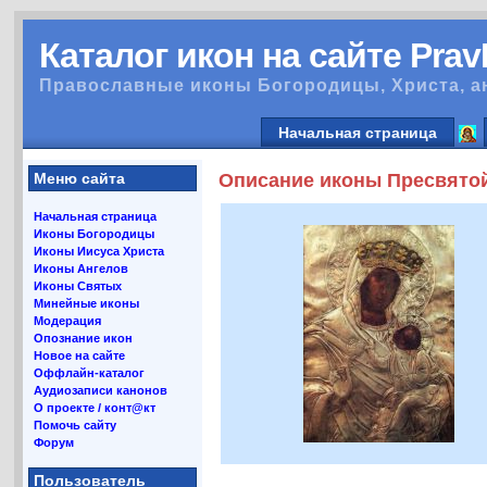
Каталог икон на сайте Pra
Православные иконы Богородицы, Христа, а
Начальная страница
Меню сайта
Описание иконы Пресвято
Начальная страница
Иконы Богородицы
Иконы Иисуса Христа
Иконы Ангелов
Иконы Святых
Минейные иконы
Модерация
Опознание икон
Новое на сайте
Оффлайн-каталог
Аудиозаписи канонов
О проекте / конт@кт
Помочь сайту
Форум
Пользователь