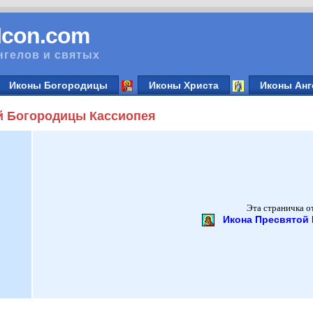
vIcon.com
нгелов и святых
Иконы Богородицы
Иконы Христа
Иконы Анг
й Богородицы Кассиопея
Эта страничка о
Икона Пресвятой