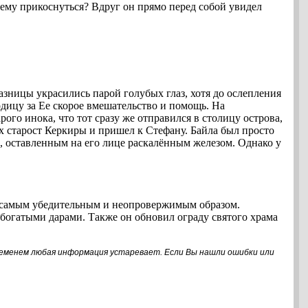
 нему прикоснуться? Вдруг он прямо перед собой увидел
азницы украсились парой голубых глаз, хотя до ослепления
одицу за Ее скорое вмешательство и помощь. На
го инока, что тот сразу же отправился в столицу острова,
ух старост Керкиры и пришел к Стефану. Байла был просто
, оставленным на его лице раскалённым железом. Однако у
сь самым убедительным и неопровержимым образом.
о богатыми дарами. Также он обновил ограду святого храма
 временем любая информация устаревает. Если Вы нашли ошибки или