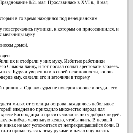
разднование 8/21 мая. Прославилась в ХVІ в., 8 мая,
который в то время находился под венецианским
у повстречались путники, к которым он присоединился, и
с мельницы муку.
отнесем домой.
лодеи.
били их и отобрали у них муку. Избитые работники
о Симона Байлу, и тот послал солдат арестовать злодеев.
крыться. Будучи уверенным в своей невиновности, юноша
верив ему, связали его и заточили в тюрьму.
ой причины. Однако судья не поверил юноше и осудил его.
?
надцати милях от столицы острова находилось небольшое
оторый ежедневно приходило множество народа для
ри храме Богородицы и просить милостыню у добрых людей.
какую-нибудь маленькую келью, чтобы жить. В первый
фан никак не мог успокоиться от непрекращавшейся боли. В
 кто-то прикоснулся к нему руками и начал ощупывать