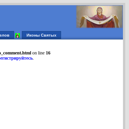
елов
Иконы Святых
fo_comment.html
on line
16
регистрируйтесь
.