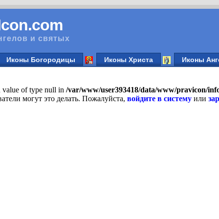
vIcon.com
нгелов и святых
Иконы Богородицы
Иконы Христа
Иконы Анг
n value of type null in
/var/www/user393418/data/www/pravicon/in
атели могут это делать. Пожалуйста,
войдите в систему
или
за