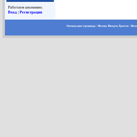
Работаем анонимно.
Вход
|
Регистрация
Начальная страница
|
Иконы Иисуса Христа
|
Ико