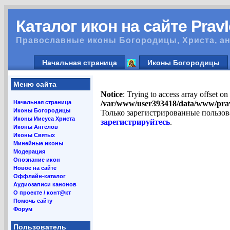
Каталог икон на сайте Prav
Православные иконы Богородицы, Христа, ан
Начальная страница
Иконы Богородицы
Меню сайта
Notice
: Trying to access array offset on
Начальная страница
/var/www/user393418/data/www/pra
Иконы Богородицы
Только зарегистрированные пользов
Иконы Иисуса Христа
зарегистрируйтесь
.
Иконы Ангелов
Иконы Святых
Минейные иконы
Модерация
Опознание икон
Новое на сайте
Оффлайн-каталог
Аудиозаписи канонов
О проекте / конт@кт
Помочь сайту
Форум
Пользователь