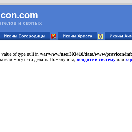
vIcon.com
нгелов и святых
Иконы Богородицы
Иконы Христа
Иконы Анг
n value of type null in
/var/www/user393418/data/www/pravicon/in
атели могут это делать. Пожалуйста,
войдите в систему
или
за