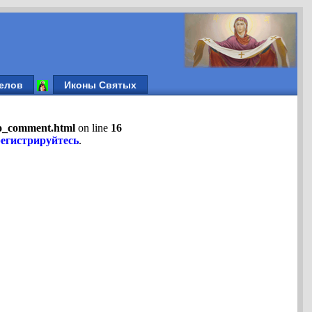
елов
Иконы Святых
fo_comment.html
on line
16
регистрируйтесь
.