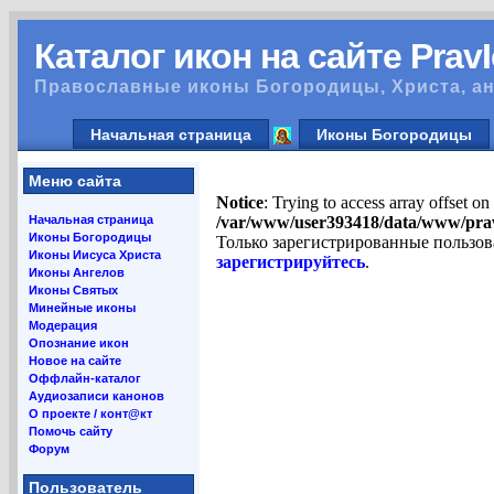
Каталог икон на сайте Prav
Православные иконы Богородицы, Христа, ан
Начальная страница
Иконы Богородицы
Меню сайта
Notice
: Trying to access array offset on
Начальная страница
/var/www/user393418/data/www/pra
Иконы Богородицы
Только зарегистрированные пользов
Иконы Иисуса Христа
зарегистрируйтесь
.
Иконы Ангелов
Иконы Святых
Минейные иконы
Модерация
Опознание икон
Новое на сайте
Оффлайн-каталог
Аудиозаписи канонов
О проекте / конт@кт
Помочь сайту
Форум
Пользователь