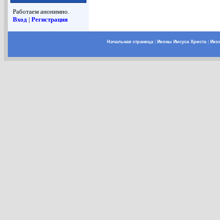
Работаем анонимно.
Вход
|
Регистрация
Начальная страница
|
Иконы Иисуса Христа
|
Ико