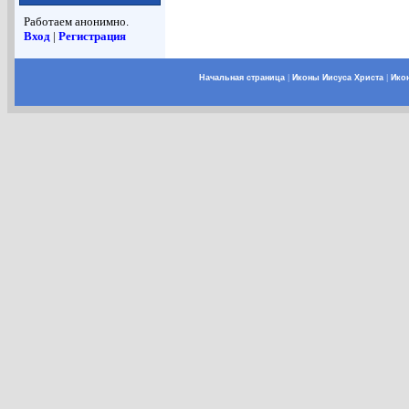
Работаем анонимно.
Вход
|
Регистрация
Начальная страница
|
Иконы Иисуса Христа
|
Ико