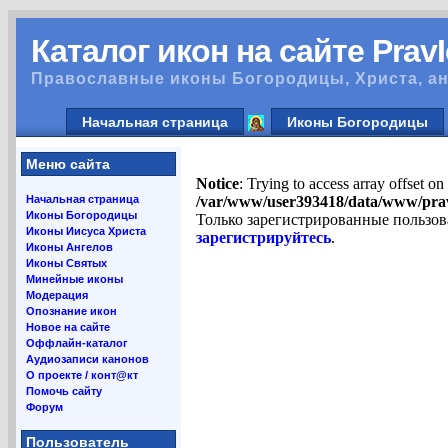
Каталог икон на сайте Prav
Православные иконы Богородицы, Христа, ан
Начальная страница
Иконы Богородицы
Меню сайта
Notice
: Trying to access array offset on
Начальная страница
/var/www/user393418/data/www/pra
Иконы Богородицы
Только зарегистрированные пользов
Иконы Иисуса Христа
зарегистрируйтесь
.
Иконы Ангелов
Иконы Святых
Минейные иконы
Модерация
Опознание икон
Новое на сайте
Оффлайн-каталог
Аудиозаписи канонов
О проекте / конт@кт
Помочь сайту
Форум
Пользователь