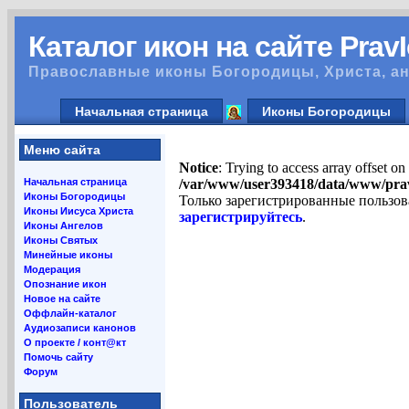
Каталог икон на сайте Prav
Православные иконы Богородицы, Христа, ан
Начальная страница
Иконы Богородицы
Меню сайта
Notice
: Trying to access array offset on
Начальная страница
/var/www/user393418/data/www/pra
Иконы Богородицы
Только зарегистрированные пользов
Иконы Иисуса Христа
зарегистрируйтесь
.
Иконы Ангелов
Иконы Святых
Минейные иконы
Модерация
Опознание икон
Новое на сайте
Оффлайн-каталог
Аудиозаписи канонов
О проекте / конт@кт
Помочь сайту
Форум
Пользователь