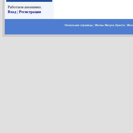
Работаем анонимно.
Вход
|
Регистрация
Начальная страница
|
Иконы Иисуса Христа
|
Ико