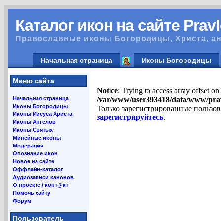
Каталог икон на сайте Prav
Православные иконы Богородицы, Христа, ан
Начальная страница
Иконы Богородицы
Меню сайта
Notice
: Trying to access array offset on
Начальная страница
/var/www/user393418/data/www/pra
Иконы Богородицы
Только зарегистрированные пользов
Иконы Иисуса Христа
зарегистрируйтесь
.
Иконы Ангелов
Иконы Святых
Минейные иконы
Модерация
Опознание икон
Новое на сайте
Оффлайн-каталог
Аудиозаписи канонов
О проекте / конт@кт
Помочь сайту
Форум
Пользователь