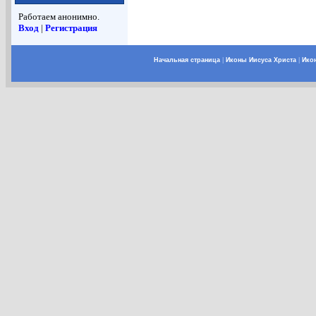
Работаем анонимно.
Вход
|
Регистрация
Начальная страница
|
Иконы Иисуса Христа
|
Ико