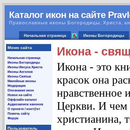
Каталог икон на сайте Prav
Православные иконы Богородицы, Христа, ан
Начальная страница
Иконы Богородицы
Икона - свя
Меню сайта
Начальная страница
Икона - это кн
Иконы Богородицы
Иконы Иисуса Христа
Иконы Ангелов
красок она рас
Иконы Святых
Минейные иконы
Модерация
нравственное 
Опознание икон
Новое на сайте
Оффлайн-каталог
Церкви. И чем
Аудиозаписи канонов
О проекте / конт@кт
Помочь сайту
христианина, т
Форум
Пользователь