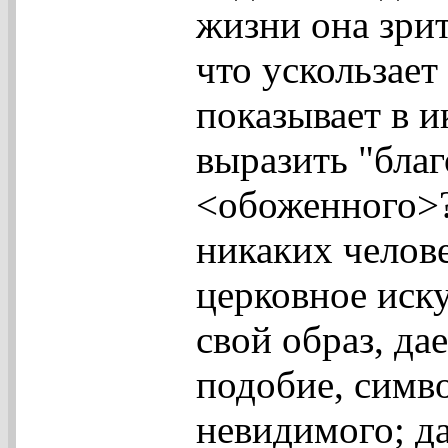
жизни она зрит
что ускользает
показывает в 
выразить "благ
<обоженного>? 
никаких челов
церковное иск
свой образ, да
подобие, симв
невидимого; д