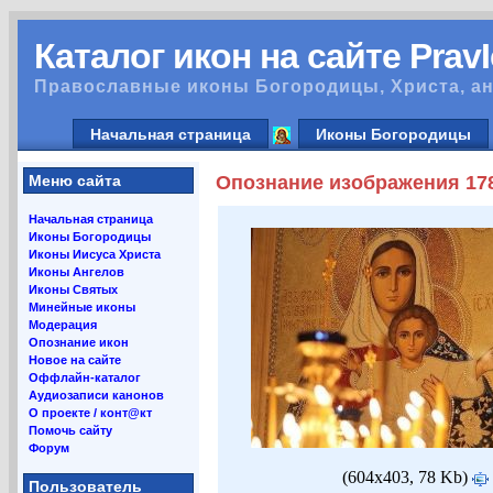
Каталог икон на сайте Prav
Православные иконы Богородицы, Христа, ан
Начальная страница
Иконы Богородицы
Меню сайта
Опознание изображения 17
Начальная страница
Иконы Богородицы
Иконы Иисуса Христа
Иконы Ангелов
Иконы Святых
Минейные иконы
Модерация
Опознание икон
Новое на сайте
Оффлайн-каталог
Аудиозаписи канонов
О проекте / конт@кт
Помочь сайту
Форум
(604x403, 78 Kb)
Пользователь