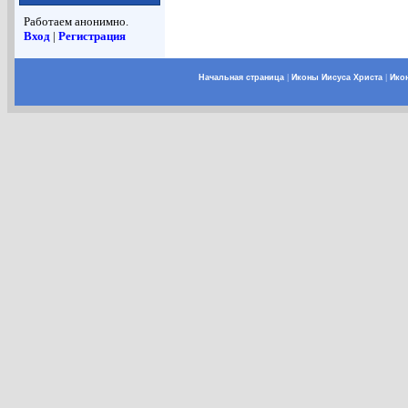
Работаем анонимно.
Вход
|
Регистрация
Начальная страница
|
Иконы Иисуса Христа
|
Ико