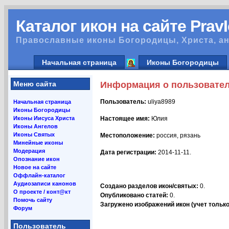
Каталог икон на сайте Prav
Православные иконы Богородицы, Христа, ан
Начальная страница
Иконы Богородицы
Меню сайта
Информация о пользовате
Пользователь:
uliya8989
Начальная страница
Иконы Богородицы
Иконы Иисуса Христа
Настоящее имя:
Юлия
Иконы Ангелов
Иконы Святых
Местоположение:
россия, рязань
Минейные иконы
Модерация
Дата регистрации:
2014-11-11.
Опознание икон
Новое на сайте
Оффлайн-каталог
Аудиозаписи канонов
Создано разделов икон/святых:
0.
О проекте / конт@кт
Опубликовано статей:
0.
Помочь сайту
Загружено изображений икон (учет только 
Форум
Пользователь