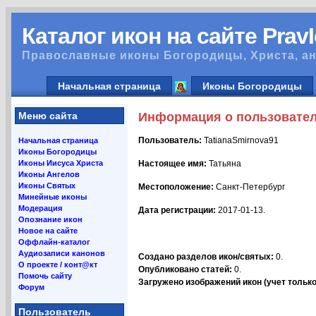
Каталог икон на сайте Prav
Православные иконы Богородицы, Христа, ан
Начальная страница
Иконы Богородицы
Меню сайта
Информация о пользовате
Пользователь:
TatianaSmirnova91
Начальная страница
Иконы Богородицы
Иконы Иисуса Христа
Настоящее имя:
Татьяна
Иконы Ангелов
Иконы Святых
Местоположение:
Санкт-Петербург
Минейные иконы
Модерация
Дата регистрации:
2017-01-13.
Опознание икон
Новое на сайте
Оффлайн-каталог
Аудиозаписи канонов
Создано разделов икон/святых:
0.
О проекте / конт@кт
Опубликовано статей:
0.
Помочь сайту
Загружено изображений икон (учет только 
Форум
Пользователь