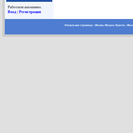
Работаем анонимно.
Вход
|
Регистрация
Начальная страница
|
Иконы Иисуса Христа
|
Ико