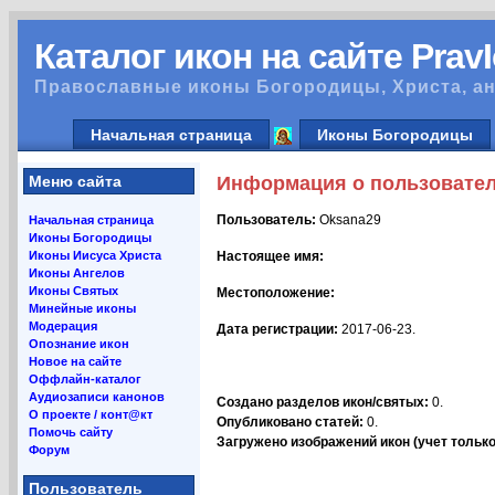
Каталог икон на сайте Prav
Православные иконы Богородицы, Христа, ан
Начальная страница
Иконы Богородицы
Меню сайта
Информация о пользовате
Пользователь:
Oksana29
Начальная страница
Иконы Богородицы
Иконы Иисуса Христа
Настоящее имя:
Иконы Ангелов
Иконы Святых
Местоположение:
Минейные иконы
Модерация
Дата регистрации:
2017-06-23.
Опознание икон
Новое на сайте
Оффлайн-каталог
Аудиозаписи канонов
Создано разделов икон/святых:
0.
О проекте / конт@кт
Опубликовано статей:
0.
Помочь сайту
Загружено изображений икон (учет только 
Форум
Пользователь