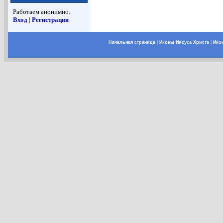
Работаем анонимно.
Вход
|
Регистрация
Начальная страница
|
Иконы Иисуса Христа
|
Ико