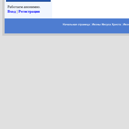
Работаем анонимно.
Вход
|
Регистрация
Начальная страница
|
Иконы Иисуса Христа
|
Ико