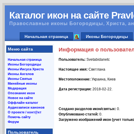
Каталог икон на сайте Prav
Православные иконы Богородицы, Христа, ан
Начальная страница
Иконы Богородицы
Меню сайта
Информация о пользовате
Пользователь:
Svetabidanetc
Начальная страница
Иконы Богородицы
Иконы Иисуса Христа
Настоящее имя:
Светлана
Иконы Ангелов
Иконы Святых
Местоположение:
Украина, Киев
Минейные иконы
Модерация
Дата регистрации:
2018-02-22.
Опознание икон
Новое на сайте
Оффлайн-каталог
Аудиозаписи канонов
Создано разделов икон/святых:
0.
О проекте / конт@кт
Опубликовано статей:
0.
Помочь сайту
Загружено изображений икон (учет только 
Форум
Пользователь