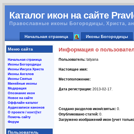
Каталог икон на сайте Prav
Православные иконы Богородицы, Христа, ан
Начальная страница
Иконы Богородицы
Меню сайта
Информация о пользовате
Пользователь:
tatyana
Начальная страница
Иконы Богородицы
Иконы Иисуса Христа
Настоящее имя:
Иконы Ангелов
Иконы Святых
Местоположение:
Минейные иконы
Модерация
Дата регистрации:
2013-02-17.
Опознание икон
Новое на сайте
Оффлайн-каталог
Аудиозаписи канонов
Создано разделов икон/святых:
0.
О проекте / конт@кт
Опубликовано статей:
0.
Помочь сайту
Загружено изображений икон (учет только 
Форум
Пользователь