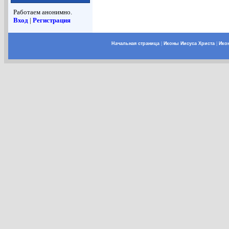
Работаем анонимно.
Вход
|
Регистрация
Начальная страница
|
Иконы Иисуса Христа
|
Ико