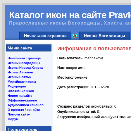
Каталог икон на сайте Prav
Православные иконы Богородицы, Христа, ан
Начальная страница
Иконы Богородицы
Меню сайта
Информация о пользовате
Пользователь:
marinakova
Начальная страница
Иконы Богородицы
Иконы Иисуса Христа
Настоящее имя:
Иконы Ангелов
Иконы Святых
Местоположение:
Минейные иконы
Модерация
Дата регистрации:
2013-02-28.
Опознание икон
Новое на сайте
Оффлайн-каталог
Аудиозаписи канонов
Создано разделов икон/святых:
0.
О проекте / конт@кт
Опубликовано статей:
0.
Помочь сайту
Загружено изображений икон (учет только 
Форум
Пользователь