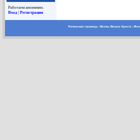
Работаем анонимно.
Вход
|
Регистрация
Начальная страница
|
Иконы Иисуса Христа
|
Ико