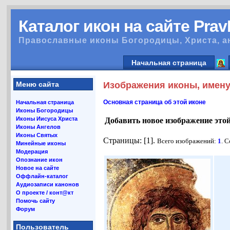
Каталог икон на сайте Pra
Православные иконы Богородицы, Христа, а
Начальная страница
Меню сайта
Изображения иконы, имену
Основная страница об этой иконе
Начальная страница
Иконы Богородицы
Иконы Иисуса Христа
Добавить новое изображение это
Иконы Ангелов
Иконы Святых
Страницы: [1].
Всего изображений:
1
. 
Минейные иконы
Модерация
Опознание икон
Новое на сайте
Оффлайн-каталог
Аудиозаписи канонов
О проекте / конт@кт
Помочь сайту
Форум
Пользователь