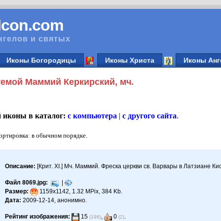
vIcon.com
нгелов и святых
Иконы Богородицы
Иконы Христа
Иконы Анг
емой Маммий Керкирский, мч.
й иконы в каталог:
с компьютера
|
с другого сайта
.
Сортировка: в обычном порядке.
Описание:
[Крит. XI.] Мч. Маммий. Фреска церкви св. Варвары в Латзиане Киса
Файл 8069.jpg:
|
Размер:
1159x1142, 1.32 MPix, 384 Kb.
Дата:
2009-12-14, анонимно.
Рейтинг изображения:
15
,
0
.
(198)
(2)