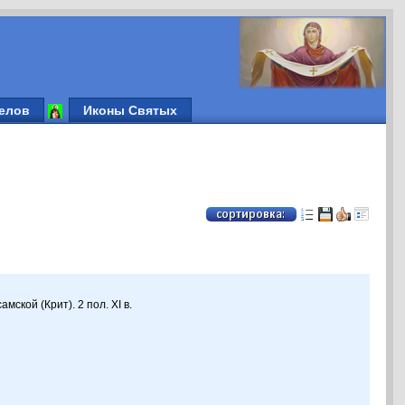
елов
Иконы Святых
мской (Крит). 2 пол. XI в.