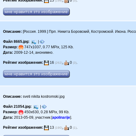
Рейтинг изображения:
15
,
0
.
(198)
(5)
Описание:
[Россия. 1999.] Прп. Никита Боровский, Костромской. Икона. Рос
Файл 8665.jpg:
|
Размер:
747x1037, 0.77 MPix, 125 Kb.
Дата:
2009-12-14, анонимно.
Рейтинг изображения:
16
,
0
.
(262)
(3)
Описание:
sveti nikita kostromski.jpg
Файл 21054.jpg:
|
Размер:
450x630, 0.28 MPix, 99 Kb.
Дата:
2013-05-09, участник [
apolinarije
].
Рейтинг изображения:
13
,
0
.
(190)
(1)