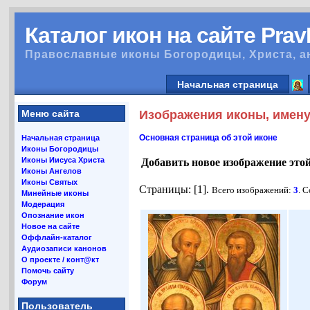
Каталог икон на сайте Pra
Православные иконы Богородицы, Христа, а
Начальная страница
Меню сайта
Изображения иконы, имену
Основная страница об этой иконе
Начальная страница
Иконы Богородицы
Иконы Иисуса Христа
Добавить новое изображение это
Иконы Ангелов
Иконы Святых
Страницы: [1].
Всего изображений:
3
. 
Минейные иконы
Модерация
Опознание икон
Новое на сайте
Оффлайн-каталог
Аудиозаписи канонов
О проекте / конт@кт
Помочь сайту
Форум
Пользователь