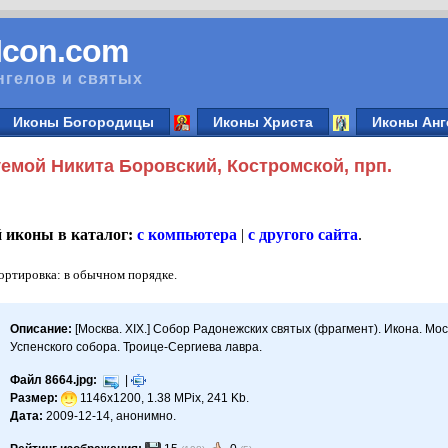
vIcon.com
нгелов и святых
Иконы Богородицы
Иконы Христа
Иконы Анг
емой Никита Боровский, Костромской, прп.
й иконы в каталог:
с компьютера
|
с другого сайта
.
Сортировка: в обычном порядке.
Описание:
[Москва. XIX.] Собор Радонежских святых (фрагмент). Икона. Моск
Успенского собора. Троице-Сергиева лавра.
Файл 8664.jpg:
|
Размер:
1146x1200, 1.38 MPix, 241 Kb.
Дата:
2009-12-14, анонимно.