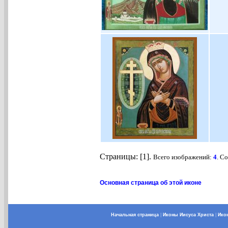
Страницы: [1].
Всего изображений:
4
. С
Основная страница об этой иконе
Начальная страница
|
Иконы Иисуса Христа
|
Ико