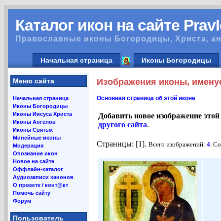
Каталог икон на сайте Prav
Православные иконы Богородицы, Христа, ан
Начальная страница
Иконы Богородицы
Меню сайта
Изображения иконы, имену
Основная страница об этой иконе
Начальная страница
Иконы Богородицы
Иконы Иисуса Христа
Добавить новое изображение этой
Иконы Ангелов
другого сайта
.
Иконы Святых
Минейные иконы
Страницы: [1].
Всего изображений:
4
. С
Модерация
Опознание икон
Новое на сайте
Оффлайн-каталог
Аудиозаписи канонов
О проекте / конт@кт
Помочь сайту
Форум
Пользователь