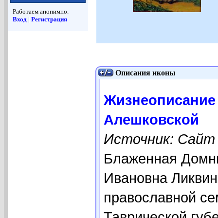
Работаем анонимно.
Вход
|
Регистрация
Описания иконы
Жизнеописание
Алешковской
Источник: Сайт w
Блаженная Домни
Ивановна Ликвине
православной се
Таврической губ