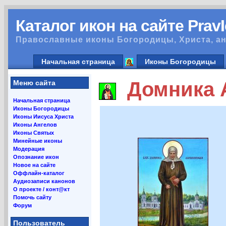
Каталог икон на сайте Prav
Православные иконы Богородицы, Христа, ан
Начальная страница
Иконы Богородицы
Домника А
Меню сайта
Начальная страница
Иконы Богородицы
Иконы Иисуса Христа
Иконы Ангелов
Иконы Святых
Минейные иконы
Модерация
Опознание икон
Новое на сайте
Оффлайн-каталог
Аудиозаписи канонов
О проекте / конт@кт
Помочь сайту
Форум
Пользователь