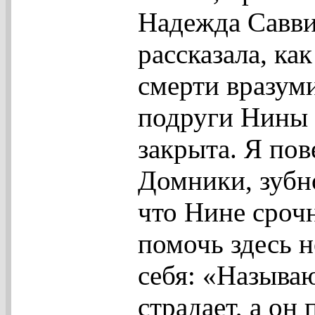
Надежда Савви
рассказала, ка
смерти вразуми
подруги Нины с
закрыта. Я пов
Домники, зубн
что Нине срочн
помочь здесь н
себя: «Называ
страдает, а он 