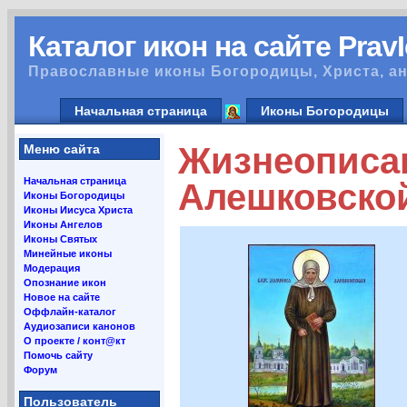
Каталог икон на сайте Prav
Православные иконы Богородицы, Христа, ан
Начальная страница
Иконы Богородицы
Жизнеописа
Меню сайта
Начальная страница
Алешковско
Иконы Богородицы
Иконы Иисуса Христа
Иконы Ангелов
Иконы Святых
Минейные иконы
Модерация
Опознание икон
Новое на сайте
Оффлайн-каталог
Аудиозаписи канонов
О проекте / конт@кт
Помочь сайту
Форум
Пользователь