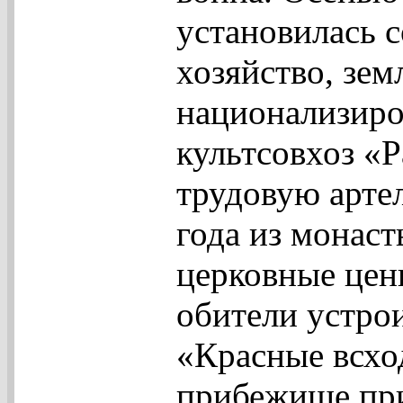
установилась с
хозяйство, зем
национализиро
культсовхоз «Р
трудовую арте
года из монас
церковные ценн
обители устро
«Красные всхо
прибежище при