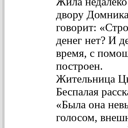
Жила недалеко
двору Домника
говорит: «Стро
денег нет? И д
время, с помо
построен.
Жительница Ц
Беспалая расс
«Была она невы
голосом, внеш