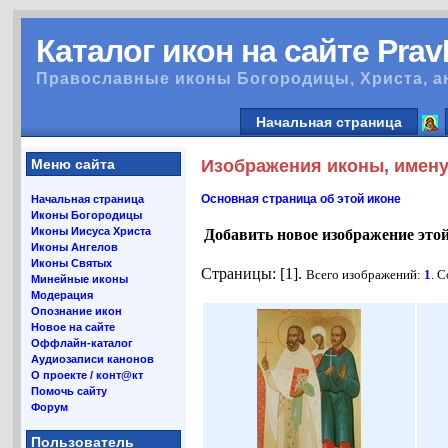
Каталог икон на сайте Pra
Православные иконы Богородицы, Христа, а
Начальная страница
Меню сайта
Изображения иконы, имену
Основная страница об этой иконе
Начальная страница
Иконы Богородицы
Иконы Иисуса Христа
Добавить новое изображение это
Иконы Ангелов
Иконы Святых
Страницы: [1].
Всего изображений:
1
. 
Минейные иконы
Модерация
Опознание икон
Новое на сайте
Оффлайн-каталог
Аудиозаписи канонов
О проекте / конт@кт
Помочь сайту
Форум
Пользователь