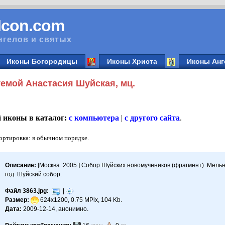
vIcon.com
нгелов и святых
Иконы Богородицы
Иконы Христа
Иконы Анг
емой Анастасия Шуйская, мц.
й иконы в каталог:
с компьютера
|
с другого сайта
.
Сортировка: в обычном порядке.
Описание:
[Москва. 2005.] Собор Шуйских новомучеников (фрагмент). Мельн
год. Шуйский собор.
Файл 3863.jpg:
|
Размер:
624x1200, 0.75 MPix, 104 Kb.
Дата:
2009-12-14, анонимно.