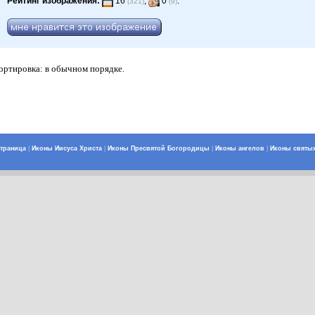
Рейтинг изображения:
16
,
0
.
(321)
(9)
Сортировка: в обычном порядке.
страница
|
Иконы Иисуса Христа
|
Иконы Пресвятой Богородицы
|
Иконы ангелов
|
Иконы святы