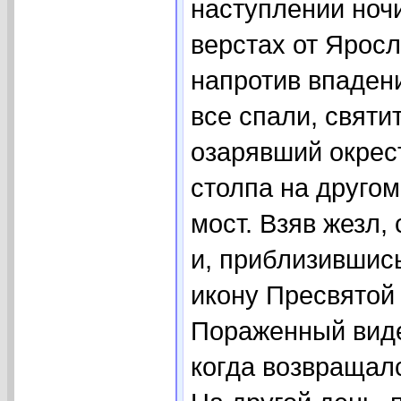
наступлении ноч
верстах от Яросл
напротив впадени
все спали, святи
озарявший окрест
столпа на другом
мост. Взяв жезл,
и, приблизившись
икону Пресвятой
Пораженный виде
когда возвращалс