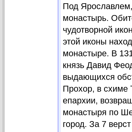
Под Ярославлем, 
монастырь. Обит
чудотворной ико
этой иконы нахо
монастыре. В 131
князь Давид Феод
выдающихся обст
Прохор, в схиме
епархии, возвра
монастыря по Ше
город. За 7 верс