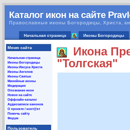
Каталог икон на сайте Prav
Православные иконы Богородицы, Христа, ан
Начальная страница
Иконы Богородицы
Икона Пре
Меню сайта
Начальная страница
"Толгская"
Иконы Богородицы
Иконы Иисуса Христа
Иконы Ангелов
Иконы Святых
Минейные иконы
Модерация
Опознание икон
Новое на сайте
Оффлайн-каталог
Аудиозаписи канонов
О проекте / конт@кт
Помочь сайту
Форум
Пользователь