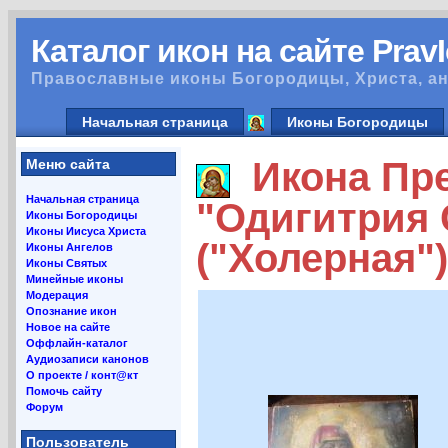
Каталог икон на сайте Prav
Православные иконы Богородицы, Христа, ан
Начальная страница
Иконы Богородицы
Икона Пре
Меню сайта
Начальная страница
"Одигитрия 
Иконы Богородицы
Иконы Иисуса Христа
("Холерная")
Иконы Ангелов
Иконы Святых
Минейные иконы
Модерация
Опознание икон
Новое на сайте
Оффлайн-каталог
Аудиозаписи канонов
О проекте / конт@кт
Помочь сайту
Форум
Пользователь