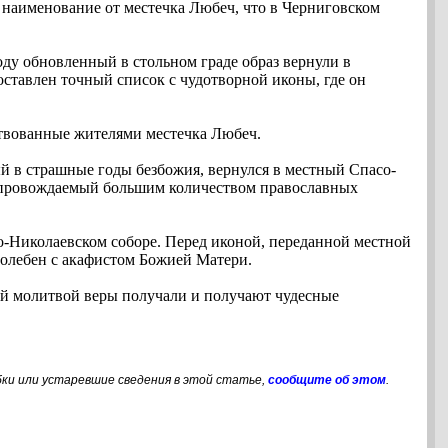
наименование от местечка Любеч, что в Черниговском
году обновленный в стольном граде образ вернули в
ставлен точный список с чудотворной иконы, где он
ртвованные жителями местечка Любеч.
 в страшные годы безбожия, вернулся в местный Спасо-
сопровождаемый большим количеством православных
-Николаевском соборе. Перед иконой, переданной местной
молебен с акафистом Божией Матери.
й молитвой веры получали и получают чудесные
бки или устаревшие сведения в этой статье,
сообщите об этом
.