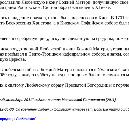
прославили Любечскую икону Божией Матери, получившую свое 
итрием Ростовским. Святой образ был явлен в ХI веке.
лось нападение поляков, икона была перенесена в Киев. В 1701 
ть Воскресения Христова, а в Киевском Софийском соборе был о
ещена в серебряную ризу, искусно сделанную на средства, поже
писков чудотворной Любечской иконы Божией Матери, утерянный
аз пребывал в Свято-Троицком кафедральном соборе, а затем, 
кую церковь.
Любечского образа Божией Матери находится в Уманском Свято
989 году, каждую субботу перед всенощным бдением служится 
 к святому Любечскому образу Пресвятой Богородицы с горяче
ый календарь 2011" издательства Московской Патриархии [2011]
012-05-30. Со временем любая информация устаревает. Если Вы нашли оши
городицы Любечская'
.