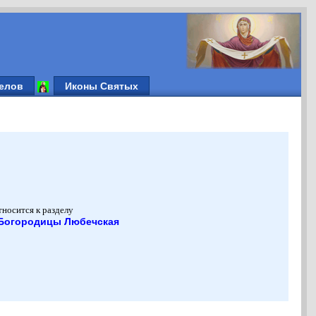
елов
Иконы Святых
тносится к разделу
 Богородицы Любечская