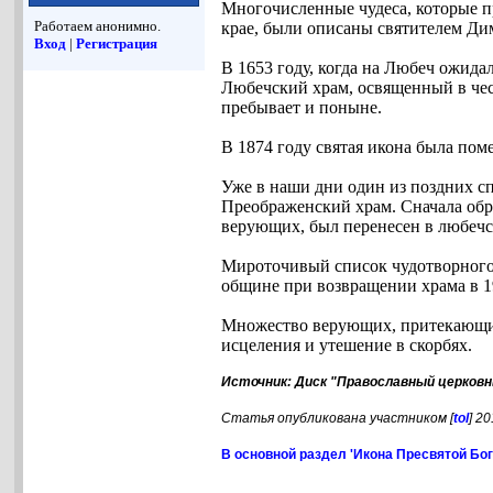
Многочисленные чудеса, которые 
Работаем анонимно.
крае, были описаны святителем Дим
Вход
|
Регистрация
В 1653 году, когда на Любеч ожида
Любечский храм, освященный в чес
пребывает и поныне.
В 1874 году святая икона была пом
Уже в наши дни один из поздних с
Преображенский храм. Сначала обр
верующих, был перенесен в любечс
Мироточивый список чудотворного 
общине при возвращении храма в 1
Множество верующих, притекающих
исцеления и утешение в скорбях.
Источник: Диск "Православный церковн
Статья опубликована участником [
tol
] 2
В основной раздел 'Икона Пресвятой Бо