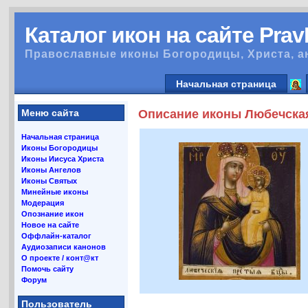
Каталог икон на сайте Pra
Православные иконы Богородицы, Христа, а
Начальная страница
Меню сайта
Описание иконы Любечска
Начальная страница
Иконы Богородицы
Иконы Иисуса Христа
Иконы Ангелов
Иконы Святых
Минейные иконы
Модерация
Опознание икон
Новое на сайте
Оффлайн-каталог
Аудиозаписи канонов
О проекте / конт@кт
Помочь сайту
Форум
Пользователь