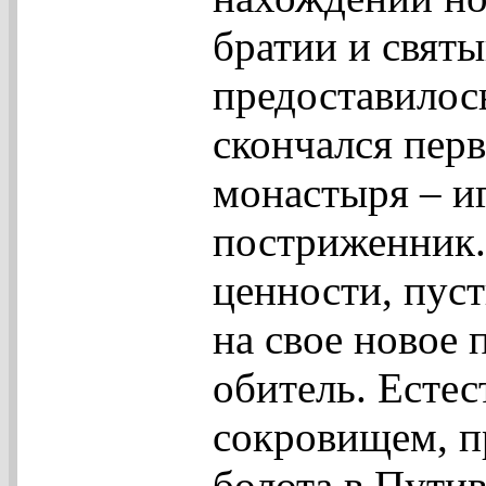
братии и святы
предоставилось
скончался пер
монастыря – и
постриженник.
ценности, пуст
на свое новое
обитель. Есте
сокровищем, 
болота в Путив