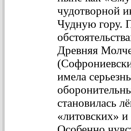
чудотворной и
Чудную гору. 
обстоятельства
Древняя Молче
(Софрониевски
имела серьезн
оборонительны
становилась лё
«литовских» и
Особенно чувс