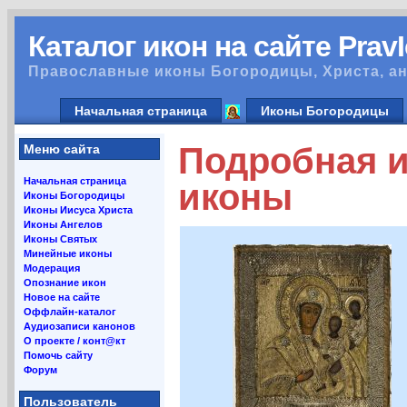
Каталог икон на сайте Prav
Православные иконы Богородицы, Христа, ан
Начальная страница
Иконы Богородицы
Подробная 
Меню сайта
Начальная страница
иконы
Иконы Богородицы
Иконы Иисуса Христа
Иконы Ангелов
Иконы Святых
Минейные иконы
Модерация
Опознание икон
Новое на сайте
Оффлайн-каталог
Аудиозаписи канонов
О проекте / конт@кт
Помочь сайту
Форум
Пользователь