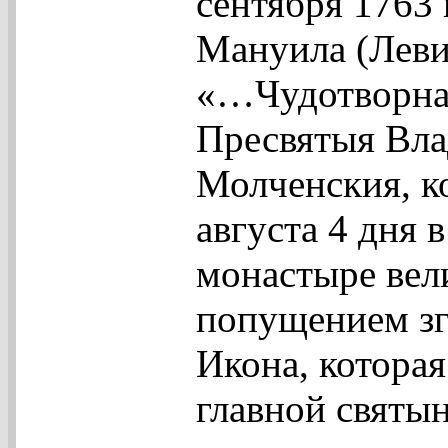
сентября 1763 
Мануила (Леви
«…Чудотворная
Пресвятыя Вл
Молченския, к
августа 4 дня 
монастыре ве
попущением зго
Икона, которая
главной святы