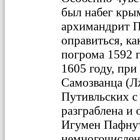
был набег крым
архимандрит П
оправиться, как
погрома 1592 
1605 году, при
Самозванца (Л
Путивльских с
разграблена и
Игумен Пафнут
немногочислен