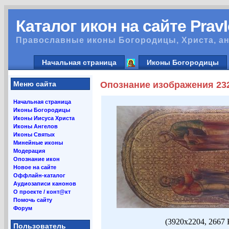
Каталог икон на сайте Prav
Православные иконы Богородицы, Христа, ан
Начальная страница
Иконы Богородицы
Меню сайта
Опознание изображения 23
Начальная страница
Иконы Богородицы
Иконы Иисуса Христа
Иконы Ангелов
Иконы Святых
Минейные иконы
Модерация
Опознание икон
Новое на сайте
Оффлайн-каталог
Аудиозаписи канонов
О проекте / конт@кт
Помочь сайту
Форум
(3920x2204, 2667
Пользователь