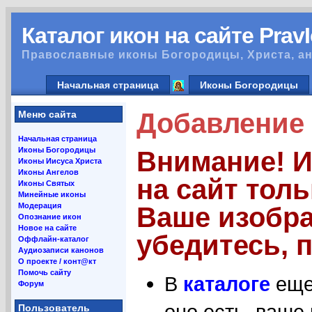
Каталог икон на сайте Prav
Православные иконы Богородицы, Христа, ан
Начальная страница
Иконы Богородицы
Добавление 
Меню сайта
Начальная страница
Иконы Богородицы
Внимание! 
Иконы Иисуса Христа
Иконы Ангелов
на сайт тол
Иконы Святых
Минейные иконы
Модерация
Ваше изобра
Опознание икон
Новое на сайте
убедитесь, п
Оффлайн-каталог
Аудиозаписи канонов
О проекте / конт@кт
Помочь сайту
В
каталоге
еще 
Форум
оно есть, ваше
Пользователь