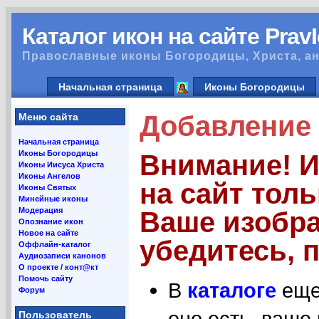
Каталог икон на сайте Prav
Православные иконы Богородицы, Христа, ан
Начальная страница
Иконы Богородицы
Добавление 
Меню сайта
Начальная страница
Иконы Богородицы
Внимание! 
Иконы Иисуса Христа
Иконы Ангелов
на сайт тол
Иконы Святых
Минейные иконы
Модерация
Ваше изобра
Опознание икон
Новое на сайте
убедитесь, п
Оффлайн-каталог
Аудиозаписи канонов
О проекте / конт@кт
Помочь сайту
В
каталоге
еще 
Форум
оно есть, ваше
Пользователь