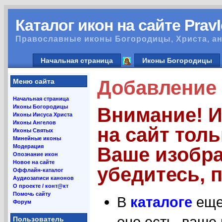
Каталог икон на сайте Prav
Православные иконы Богородицы, Христа, ан
Начальная страница
Иконы Богородицы
Добавление 
Меню сайта
Начальная страница
Иконы Богородицы
Внимание! 
Иконы Иисуса Христа
Иконы Ангелов
на сайт тол
Иконы Святых
Минейные иконы
Модерация
Ваше изобра
Опознание икон
Новое на сайте
убедитесь, п
Оффлайн-каталог
Аудиозаписи канонов
О проекте / конт@кт
Помочь сайту
В
каталоге
еще 
Форум
оно есть, ваше
Пользователь