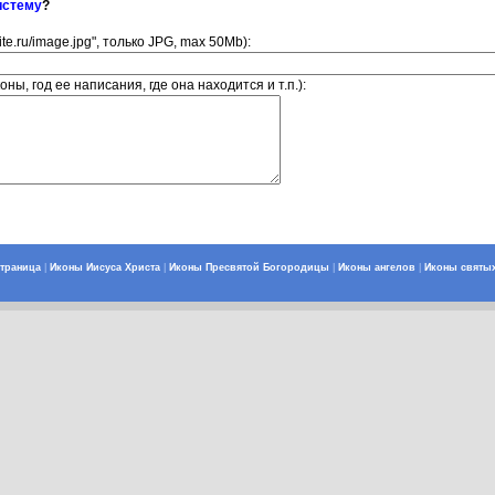
истему
?
ite.ru/image.jpg", только JPG, max 50Mb):
ны, год ее написания, где она находится и т.п.):
страница
|
Иконы Иисуса Христа
|
Иконы Пресвятой Богородицы
|
Иконы ангелов
|
Иконы святы