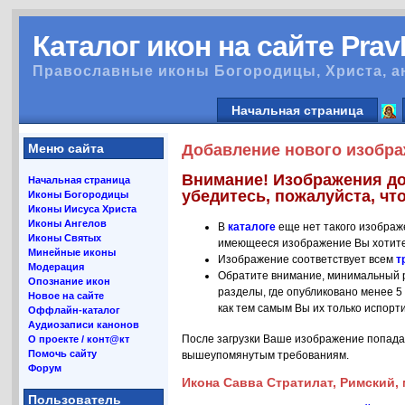
Каталог икон на сайте Pra
Православные иконы Богородицы, Христа, а
Начальная страница
Меню сайта
Добавление нового изобра
Внимание! Изображения до
Начальная страница
убедитесь, пожалуйста, что
Иконы Богородицы
Иконы Иисуса Христа
Иконы Ангелов
В
каталоге
еще нет такого изображ
Иконы Святых
имеющееся изображение Вы хотите
Минейные иконы
Изображение соответствует всем
т
Модерация
Обратите внимание, минимальный р
Опознание икон
разделы, где опубликовано менее 5
Новое на сайте
как тем самым Вы их только испорт
Оффлайн-каталог
Аудиозаписи канонов
После загрузки Ваше изображение попада
О проекте / конт@кт
Помочь сайту
вышеупомянутым требованиям.
Форум
Икона Савва Стратилат, Римский, 
Пользователь