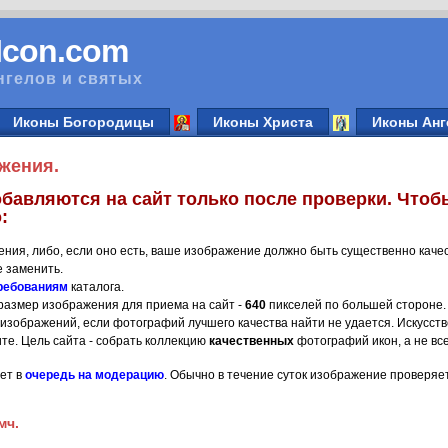
vIcon.com
нгелов и святых
Иконы Богородицы
Иконы Христа
Иконы Анг
жения.
бавляются на сайт только после проверки. Чтоб
:
ения, либо, если оно есть, ваше изображение должно быть существенно каче
 заменить.
ребованиям
каталога.
азмер изображения для приема на сайт -
640
пикселей по большей стороне.
 изображений, если фотографий лучшего качества найти не удается. Искусств
ите. Цель сайта - собрать коллекцию
качественных
фотографий икон, а не все
ет в
очередь на модерацию
. Обычно в течение суток изображение проверяет
мч.