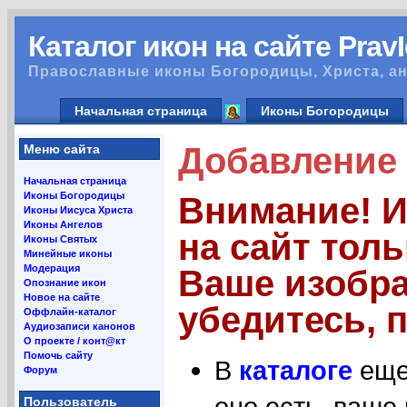
Каталог икон на сайте Prav
Православные иконы Богородицы, Христа, ан
Начальная страница
Иконы Богородицы
Добавление 
Меню сайта
Начальная страница
Иконы Богородицы
Внимание! 
Иконы Иисуса Христа
Иконы Ангелов
на сайт тол
Иконы Святых
Минейные иконы
Модерация
Ваше изобра
Опознание икон
Новое на сайте
убедитесь, п
Оффлайн-каталог
Аудиозаписи канонов
О проекте / конт@кт
Помочь сайту
В
каталоге
еще 
Форум
оно есть, ваше
Пользователь