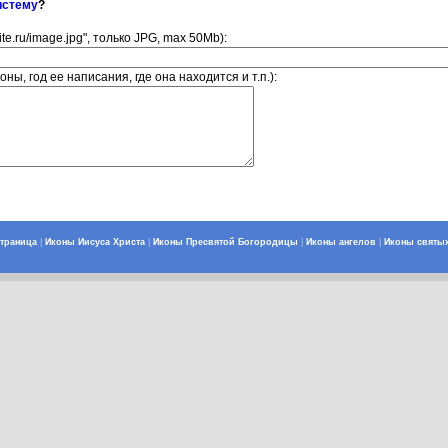
истему
?
ite.ru/image.jpg", только JPG, max 50Mb):
ны, год ее написания, где она находится и т.п.):
страница
|
Иконы Иисуса Христа
|
Иконы Пресвятой Богородицы
|
Иконы ангелов
|
Иконы святы