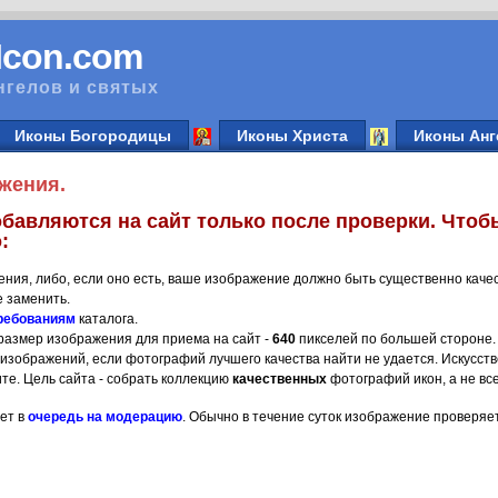
vIcon.com
нгелов и святых
Иконы Богородицы
Иконы Христа
Иконы Анг
жения.
бавляются на сайт только после проверки. Чтоб
:
ения, либо, если оно есть, ваше изображение должно быть существенно каче
 заменить.
ребованиям
каталога.
азмер изображения для приема на сайт -
640
пикселей по большей стороне.
 изображений, если фотографий лучшего качества найти не удается. Искусств
ите. Цель сайта - собрать коллекцию
качественных
фотографий икон, а не все
ет в
очередь на модерацию
. Обычно в течение суток изображение проверяет