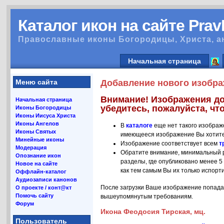
Каталог икон на сайте Pra
Православные иконы Богородицы, Христа, а
Начальная страница
Меню сайта
Добавление нового изобра
Внимание! Изображения до
Начальная страница
убедитесь, пожалуйста, что
Иконы Богородицы
Иконы Иисуса Христа
Иконы Ангелов
В
каталоге
еще нет такого изображ
Иконы Святых
имеющееся изображение Вы хотите
Минейные иконы
Изображение соответствует всем
т
Модерация
Обратите внимание, минимальный р
Опознание икон
разделы, где опубликовано менее 5
Новое на сайте
как тем самым Вы их только испорт
Оффлайн-каталог
Аудиозаписи канонов
После загрузки Ваше изображение попада
О проекте / конт@кт
Помочь сайту
вышеупомянутым требованиям.
Форум
Икона Феодосия Тирская, мц.
Пользователь