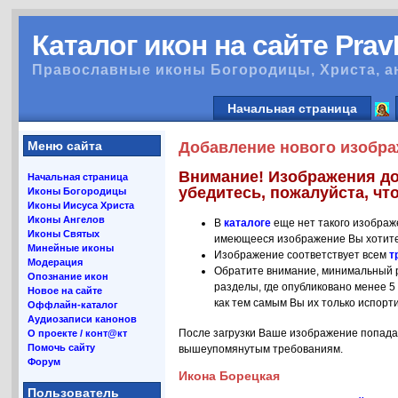
Каталог икон на сайте Pra
Православные иконы Богородицы, Христа, а
Начальная страница
Меню сайта
Добавление нового изобра
Внимание! Изображения до
Начальная страница
убедитесь, пожалуйста, что
Иконы Богородицы
Иконы Иисуса Христа
Иконы Ангелов
В
каталоге
еще нет такого изображ
Иконы Святых
имеющееся изображение Вы хотите
Минейные иконы
Изображение соответствует всем
т
Модерация
Обратите внимание, минимальный р
Опознание икон
разделы, где опубликовано менее 5
Новое на сайте
как тем самым Вы их только испорт
Оффлайн-каталог
Аудиозаписи канонов
После загрузки Ваше изображение попада
О проекте / конт@кт
Помочь сайту
вышеупомянутым требованиям.
Форум
Икона Борецкая
Пользователь