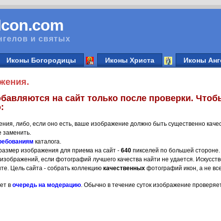
vIcon.com
нгелов и святых
Иконы Богородицы
Иконы Христа
Иконы Анг
жения.
бавляются на сайт только после проверки. Чтоб
:
ения, либо, если оно есть, ваше изображение должно быть существенно каче
 заменить.
ребованиям
каталога.
азмер изображения для приема на сайт -
640
пикселей по большей стороне.
 изображений, если фотографий лучшего качества найти не удается. Искусств
ите. Цель сайта - собрать коллекцию
качественных
фотографий икон, а не все
ет в
очередь на модерацию
. Обычно в течение суток изображение проверяет