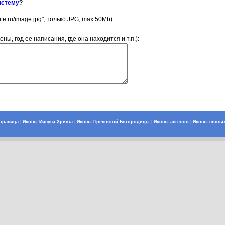
истему
?
ite.ru/image.jpg", только JPG, max 50Mb):
ны, год ее написания, где она находится и т.п.):
страница
|
Иконы Иисуса Христа
|
Иконы Пресвятой Богородицы
|
Иконы ангелов
|
Иконы святы