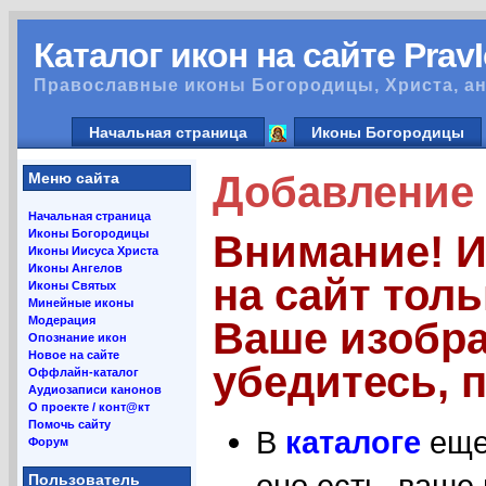
Каталог икон на сайте Prav
Православные иконы Богородицы, Христа, ан
Начальная страница
Иконы Богородицы
Добавление 
Меню сайта
Начальная страница
Иконы Богородицы
Внимание! 
Иконы Иисуса Христа
Иконы Ангелов
на сайт тол
Иконы Святых
Минейные иконы
Модерация
Ваше изобра
Опознание икон
Новое на сайте
убедитесь, п
Оффлайн-каталог
Аудиозаписи канонов
О проекте / конт@кт
Помочь сайту
В
каталоге
еще 
Форум
оно есть, ваше
Пользователь