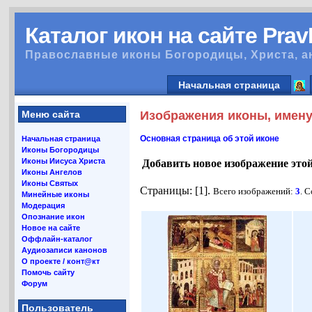
Каталог икон на сайте Pra
Православные иконы Богородицы, Христа, а
Начальная страница
Меню сайта
Изображения иконы, имену
Основная страница об этой иконе
Начальная страница
Иконы Богородицы
Иконы Иисуса Христа
Добавить новое изображение это
Иконы Ангелов
Иконы Святых
Страницы: [1].
Всего изображений:
3
. 
Минейные иконы
Модерация
Опознание икон
Новое на сайте
Оффлайн-каталог
Аудиозаписи канонов
О проекте / конт@кт
Помочь сайту
Форум
Пользователь