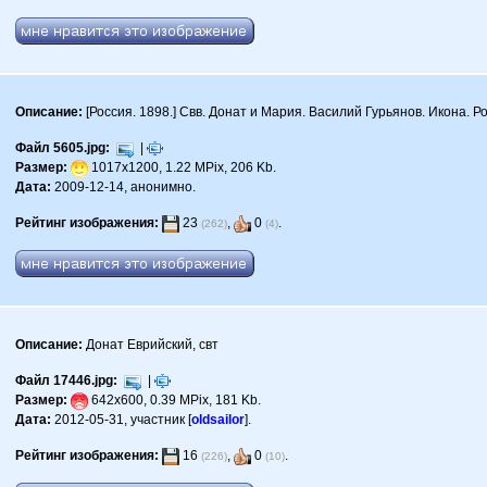
Описание:
[Россия. 1898.] Свв. Донат и Мария. Василий Гурьянов. Икона. Ро
Файл 5605.jpg:
|
Размер:
1017x1200, 1.22 MPix, 206 Kb.
Дата:
2009-12-14, анонимно.
Рейтинг изображения:
23
,
0
.
(262)
(4)
Описание:
Донат Еврийский, свт
Файл 17446.jpg:
|
Размер:
642x600, 0.39 MPix, 181 Kb.
Дата:
2012-05-31, участник [
oldsailor
].
Рейтинг изображения:
16
,
0
.
(226)
(10)