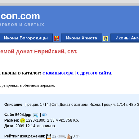
vIcon.com
нгелов и святых
Иконы Богородицы
Иконы Христа
Иконы Анг
емой Донат Еврийский, свт.
й иконы в каталог:
с компьютера
|
с другого сайта
.
Сортировка: в обычном порядке.
Описание:
[Греция. 1714.] Свт. Донат с житием. Икона. Греция. 1714 г. 48 
Файл 5604.jpg:
|
Размер:
1293x1800, 2.33 MPix, 758 Kb.
Дата:
2009-12-14, анонимно.
Рейтинг изображения:
22
,
0
.
(286)
(8)