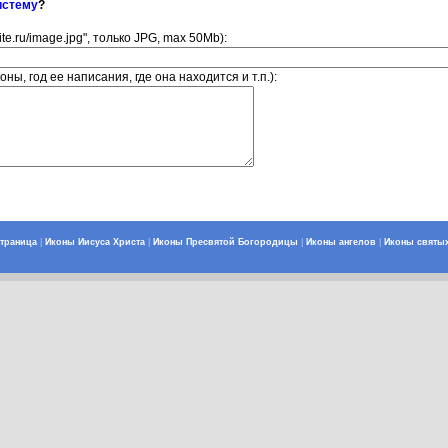
истему
?
ite.ru/image.jpg", только JPG, max 50Mb):
ны, год ее написания, где она находится и т.п.):
страница
|
Иконы Иисуса Христа
|
Иконы Пресвятой Богородицы
|
Иконы ангелов
|
Иконы святы