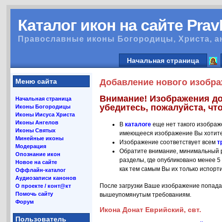
Каталог икон на сайте Pra
Православные иконы Богородицы, Христа, а
Начальная страница
Меню сайта
Добавление нового изобра
Внимание! Изображения до
Начальная страница
убедитесь, пожалуйста, что
Иконы Богородицы
Иконы Иисуса Христа
Иконы Ангелов
В
каталоге
еще нет такого изображ
Иконы Святых
имеющееся изображение Вы хотите
Минейные иконы
Изображение соответствует всем
т
Модерация
Обратите внимание, минимальный р
Опознание икон
разделы, где опубликовано менее 5
Новое на сайте
как тем самым Вы их только испорт
Оффлайн-каталог
Аудиозаписи канонов
После загрузки Ваше изображение попада
О проекте / конт@кт
Помочь сайту
вышеупомянутым требованиям.
Форум
Икона Донат Еврийский, свт.
Пользователь