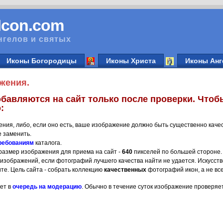
vIcon.com
нгелов и святых
Иконы Богородицы
Иконы Христа
Иконы Анг
жения.
бавляются на сайт только после проверки. Чтоб
:
ения, либо, если оно есть, ваше изображение должно быть существенно каче
 заменить.
ребованиям
каталога.
азмер изображения для приема на сайт -
640
пикселей по большей стороне.
 изображений, если фотографий лучшего качества найти не удается. Искусств
ите. Цель сайта - собрать коллекцию
качественных
фотографий икон, а не все
ет в
очередь на модерацию
. Обычно в течение суток изображение проверяет